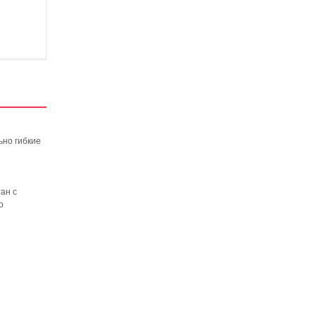
ьно гибкие
ан с
о