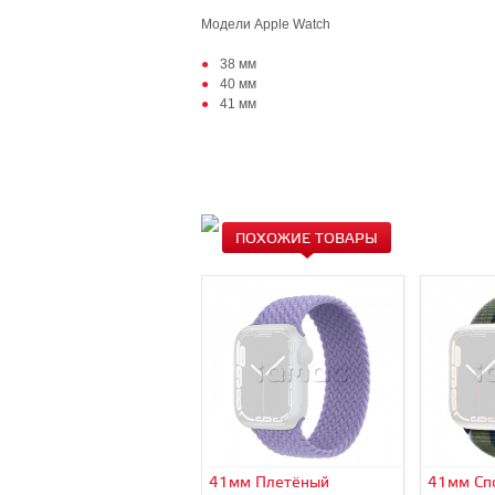
Модели Apple Watch
38 мм
40 мм
41 мм
ПОХОЖИЕ ТОВАРЫ
41мм Плетёный
41мм Сп