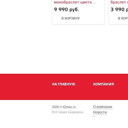
монобраслет цвета
браслет 
«Английская лаванда»
омут/зелё
9 990 руб.
3 990 
для Apple Watch
Apple Wa
В КОРЗИНУ
В КО
НА ГЛАВНУЮ
КОМПАНИЯ
О компании
2026 © iQmac.ru
Все права защищены
Новости
Вакансии
Магазины