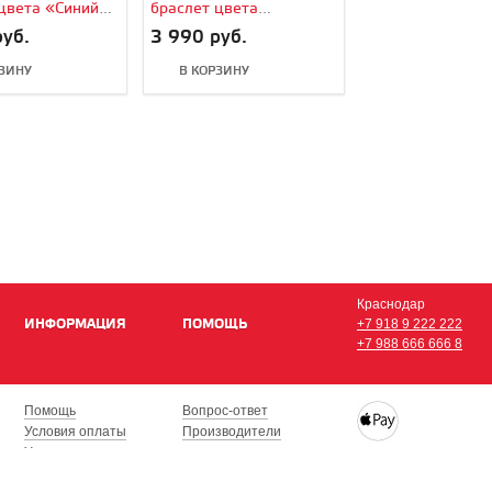
цвета «Синий
браслет цвета
ный мох» для
(PRODUCT)RED для
руб.
3 990 руб.
tch
Apple Watch
РЗИНУ
В КОРЗИНУ
Краснодар
ИНФОРМАЦИЯ
ПОМОЩЬ
+7 918 9 222 222
+7 988 666 666 8
Помощь
Вопрос-ответ
Условия оплаты
Производители
Условия доставки
Купить iPhone, iPad,
Гарантия на товар
с доставкой по Кра