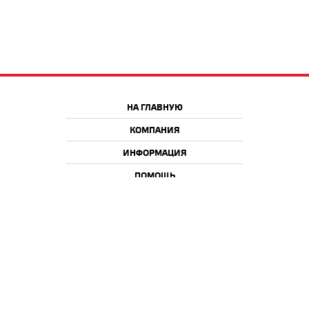
НА ГЛАВНУЮ
КОМПАНИЯ
ИНФОРМАЦИЯ
ПОМОЩЬ
Краснодар
Москва
+7 918 9 222 222
+7 988 666 666 8
+7 938 4 222 222
2026 © iQmac.ru
Все права защищены