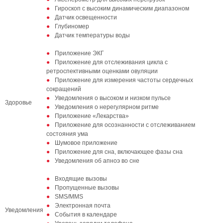
Гироскоп с высоким динамическим диапазоном
Датчик освещенности
Глубиномер
Датчик температуры воды
Приложение ЭКГ
Приложение для отслеживания цикла с
ретроспективными оценками овуляции
Приложение для измерения частоты сердечных
сокращений
Уведомления о высоком и низком пульсе
Здоровье
Уведомления о нерегулярном ритме
Приложение «Лекарства»
Приложение для осознанности с отслеживанием
состояния ума
Шумовое приложение
Приложение для сна, включающее фазы сна
Уведомления об апноэ во сне
Входящие вызовы
Пропущенные вызовы
SMS/MMS
Электронная почта
Уведомления
События в календаре