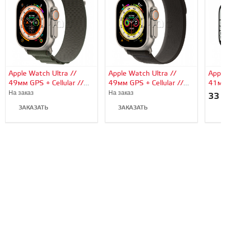
Apple Watch Ultra //
Apple Watch Ultra //
Apple
49мм GPS + Cellular //
49мм GPS + Cellular //
41мм
Корпус из титана,
Корпус из титана,
алюм
На заказ
На заказ
33 
ремешок Alpine Loop
ремешок Trail Loop
«тём
ЗАКАЗАТЬ
ЗАКАЗАТЬ
зеленого цвета, S
черно-серого цвета, M/L
спор
В
цвет