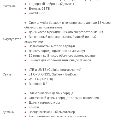
4-ядерный нейронный движок
Система
Емкость 64 ГБ
watchOS 11
Срок службы батареи в течение всего дня, до 18 часов
обычного использования
До 36 часов в режиме низкого энергопотребления
Встроенный перезаряжаемый литий-ионный
Аккумулятор
аккумулятор
Возможность быстрой зарядки
До 80% заряда примерно за 30 минут
15 минут до 8 часов обычного использования
8 минут для отслеживания сна до 8 часов
LTE и UMTS (Cellular подключение)
Связь
L1 GPS, GNSS, Galileo и BeiDou
Wi-Fi 4 (802.11n)
Bluetooth 5.3
Электрический датчик сердца
Оптический датчик сердца третьего поколения
Датчик температуры
Компас
Датчики
Всегда включенный высотомер
Акселерометр для высоких перегрузок