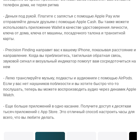
телефон дома, не теряя ритма
- Деньги под рукой. Платите с запястья с помощью Apple Pay или
отправляйте деньги друзьям с помощью Apple Cash. Вы также можете
использовать приложение Wallet в качестве удостоверения личности,
ключа от дома, ключа от машины, посадочного талона и транзитной
карты.
- Precision Finding направит вас к вашему iPhone, показывая расстояние и
направление. Когда вы приблизитесь, тактильная обратная связь,
звуковой сигнал и визуальный индикатор помогут вам сосредоточиться на
нем
- Легко транслируйте музыку, подкасты и аудиокниги с помощью AirPods.
Если у вас нет наушников поблизости и вы хотите быстро что-то
послушать, теперь вы можете воспроизводить аудио через динамик Apple
Watch.
- Еще больше приложений в одно касание. Получите доступ к десяткам
тысяч приложений с App Store. Это отличный способ настроить часы для
всего, что вы любите делать.