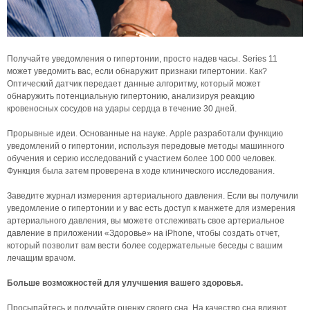
Получайте уведомления о гипертонии, просто надев часы. Series 11
может уведомить вас, если обнаружит признаки гипертонии. Как?
Оптический датчик передает данные алгоритму, который может
обнаружить потенциальную гипертонию, анализируя реакцию
кровеносных сосудов на удары сердца в течение 30 дней.
Прорывные идеи. Основанные на науке. Apple разработали функцию
уведомлений о гипертонии, используя передовые методы машинного
обучения и серию исследований с участием более 100 000 человек.
Функция была затем проверена в ходе клинического исследования.
Заведите журнал измерения артериального давления. Если вы получили
уведомление о гипертонии и у вас есть доступ к манжете для измерения
артериального давления, вы можете отслеживать свое артериальное
давление в приложении «Здоровье» на iPhone, чтобы создать отчет,
который позволит вам вести более содержательные беседы с вашим
лечащим врачом.
Больше возможностей для улучшения вашего здоровья.
Просыпайтесь и получайте оценку своего сна. На качество сна влияют