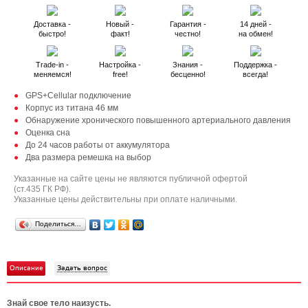
Доставка -
Новый -
Гарантия -
14 дней -
быстро!
факт!
честно!
на обмен!
Trade-in -
Настройка -
Знания -
Поддержка -
меняемся!
free!
бесценно!
всегда!
GPS+Cellular подключение
Корпус из титана 46 мм
Обнаружение хронического повышенного артериального давления
Оценка сна
До 24 часов работы от аккумулятора
Два размера ремешка на выбор
Указанные на сайте цены не являются публичной офертой
(ст.435 ГК РФ).
Указанные цены действительны при оплате наличными.
Поделиться…
Описание
Задать вопрос
Знай свое тело наизусть.