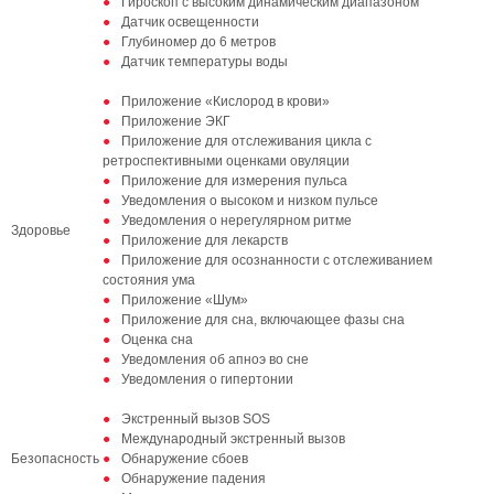
Гироскоп с высоким динамическим диапазоном
Датчик освещенности
Глубиномер до 6 метров
Датчик температуры воды
Приложение «Кислород в крови»
Приложение ЭКГ
Приложение для отслеживания цикла с
ретроспективными оценками овуляции
Приложение для измерения пульса
Уведомления о высоком и низком пульсе
Уведомления о нерегулярном ритме
Здоровье
Приложение для лекарств
Приложение для осознанности с отслеживанием
состояния ума
Приложение «Шум»
Приложение для сна, включающее фазы сна
Оценка сна
Уведомления об апноэ во сне
Уведомления о гипертонии
Экстренный вызов SOS
Международный экстренный вызов
Безопасность
Обнаружение сбоев
Обнаружение падения