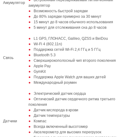
Встроенный перезаряжаемый литий-ионный
Аккумулятор
аккумулятор
Возможность быстрой зарядки
До 80% зарядки примерно за 30 минут
15 минут до 8 часов обычного использования
5 минут для отслеживания сна до 8 часов
L1 GPS, ГЛОНАСС, Galileo, QZSS и BeiDou
Wi-Fi 4 (802.11n)
Поддержка сетей Wi-Fi 2,4 ГГц и 5 ГГц
Bluetooth 5.3
Связь
Сверхширокополосный чип второго поколения
Apple Pay
GymKit
Поддержка Apple Watch для ваших детей
Международный роумин
Электрический датчик сердца
Оптический датчик сердечного ритма третьего
поколения
Датчик кислорода в крови
Датчик температуры
Датчики
Компас
Всегда включенный высотомер
Акселерометр для высоких перегрузок