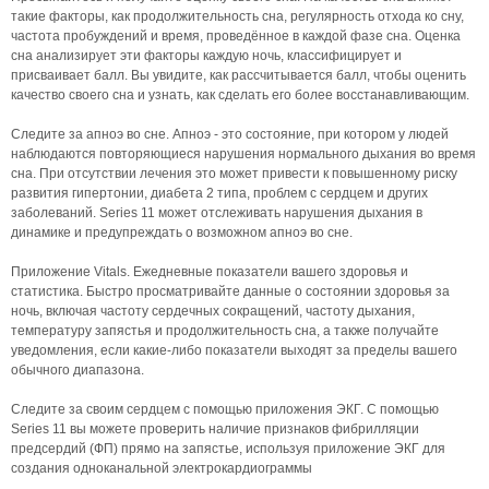
такие факторы, как продолжительность сна, регулярность отхода ко сну,
частота пробуждений и время, проведённое в каждой фазе сна. Оценка
сна анализирует эти факторы каждую ночь, классифицирует и
присваивает балл. Вы увидите, как рассчитывается балл, чтобы оценить
качество своего сна и узнать, как сделать его более восстанавливающим.
Следите за апноэ во сне. Апноэ - это состояние, при котором у людей
наблюдаются повторяющиеся нарушения нормального дыхания во время
сна. При отсутствии лечения это может привести к повышенному риску
развития гипертонии, диабета 2 типа, проблем с сердцем и других
заболеваний. Series 11 может отслеживать нарушения дыхания в
динамике и предупреждать о возможном апноэ во сне.
Приложение Vitals. Ежедневные показатели вашего здоровья и
статистика. Быстро просматривайте данные о состоянии здоровья за
ночь, включая частоту сердечных сокращений, частоту дыхания,
температуру запястья и продолжительность сна, а также получайте
уведомления, если какие-либо показатели выходят за пределы вашего
обычного диапазона.
Следите за своим сердцем с помощью приложения ЭКГ. С помощью
Series 11 вы можете проверить наличие признаков фибрилляции
предсердий (ФП) прямо на запястье, используя приложение ЭКГ для
создания одноканальной электрокардиограммы