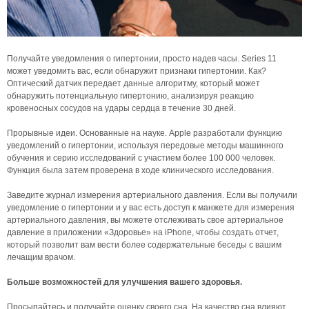
Получайте уведомления о гипертонии, просто надев часы. Series 11
может уведомить вас, если обнаружит признаки гипертонии. Как?
Оптический датчик передает данные алгоритму, который может
обнаружить потенциальную гипертонию, анализируя реакцию
кровеносных сосудов на удары сердца в течение 30 дней.
Прорывные идеи. Основанные на науке. Apple разработали функцию
уведомлений о гипертонии, используя передовые методы машинного
обучения и серию исследований с участием более 100 000 человек.
Функция была затем проверена в ходе клинического исследования.
Заведите журнал измерения артериального давления. Если вы получили
уведомление о гипертонии и у вас есть доступ к манжете для измерения
артериального давления, вы можете отслеживать свое артериальное
давление в приложении «Здоровье» на iPhone, чтобы создать отчет,
который позволит вам вести более содержательные беседы с вашим
лечащим врачом.
Больше возможностей для улучшения вашего здоровья.
Просыпайтесь и получайте оценку своего сна. На качество сна влияют