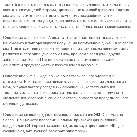
такие факторы, как продолжительность сна, регулярность отхода ко сну,
частота пробуждений и время, проведённое в каждой фазе сна. Оценка
сна анализирует эти факторы каждую ночь, классифицирует и
присваивает балл. Вы увидите, как рассчитывается балл, чтобы оценить
качество своего сна и узнать, как сделать его более восстанавливающим.
Следите за апноэ во сне. Апноэ - это состояние, при котором у людей
наблюдаются повторяющиеся нарушения нормального дыхания во время
сна. При отсутствии лечения это может привести к повышенному риску
развития гипертонии, диабета 2 типа, проблем с сердцем и других
заболеваний. Series 11 может отслеживать нарушения дыхания в
динамике и предупреждать о возможном апноэ во сне.
Приложение Vitals. Ежедневные показатели вашего здоровья и
статистика. Быстро просматривайте данные о состоянии здоровья за
ночь, включая частоту сердечных сокращений, частоту дыхания,
температуру запястья и продолжительность сна, а также получайте
уведомления, если какие-либо показатели выходят за пределы вашего
обычного диапазона.
Следите за своим сердцем с помощью приложения ЭКГ. С помощью
Series 11 вы можете проверить наличие признаков фибрилляции
предсердий (ФП) прямо на запястье, используя приложение ЭКГ для
создания одноканальной электрокардиограммы