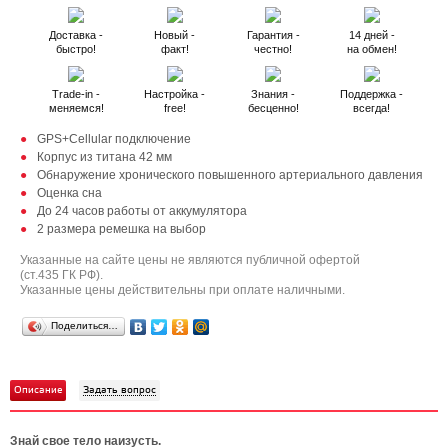
Доставка -
Новый -
Гарантия -
14 дней -
быстро!
факт!
честно!
на обмен!
Trade-in -
Настройка -
Знания -
Поддержка -
меняемся!
free!
бесценно!
всегда!
GPS+Cellular подключение
Корпус из титана 42 мм
Обнаружение хронического повышенного артериального давления
Оценка сна
До 24 часов работы от аккумулятора
2 размера ремешка на выбор
Указанные на сайте цены не являются публичной офертой
(ст.435 ГК РФ).
Указанные цены действительны при оплате наличными.
Поделиться…
Описание
Задать вопрос
Знай свое тело наизусть.