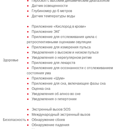
Гироскоп с высоким динамическим диапазоном
Датчик освещенности
Глубиномер до 6 метров
Датчик температуры воды
Приложение «Кислород в крови»
Приложение ЭКГ
Приложение для отслеживания цикла с
ретроспективными оценками овуляции
Приложение для измерения пульса
Уведомления о высоком и низком пульсе
Уведомления о нерегулярном ритме
Здоровье
Приложение для лекарств
Приложение для осознанности с отслеживанием
состояния ума
Приложение «Шум»
Приложение для сна, включающее фазы сна
Оценка сна
Уведомления об апноэ во сне
Уведомления о гипертонии
Экстренный вызов SOS
Международный экстренный вызов
Безопасность
Обнаружение сбоев
Обнаружение падения