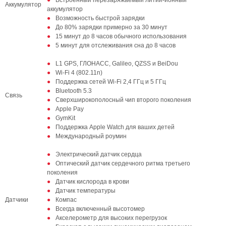
Встроенный перезаряжаемый литий-ионный
Аккумулятор
аккумулятор
Возможность быстрой зарядки
До 80% зарядки примерно за 30 минут
15 минут до 8 часов обычного использования
5 минут для отслеживания сна до 8 часов
L1 GPS, ГЛОНАСС, Galileo, QZSS и BeiDou
Wi-Fi 4 (802.11n)
Поддержка сетей Wi-Fi 2,4 ГГц и 5 ГГц
Bluetooth 5.3
Связь
Сверхширокополосный чип второго поколения
Apple Pay
GymKit
Поддержка Apple Watch для ваших детей
Международный роумин
Электрический датчик сердца
Оптический датчик сердечного ритма третьего
поколения
Датчик кислорода в крови
Датчик температуры
Датчики
Компас
Всегда включенный высотомер
Акселерометр для высоких перегрузок