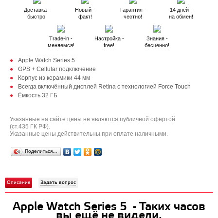
Доставка -
Новый -
Гарантия -
14 дней -
быстро!
факт!
честно!
на обмен!
Trade-in -
Настройка -
Знания -
меняемся!
free!
бесценно!
Apple Watch Series 5
GPS + Cellular подключение
Корпус из керамики 44 мм
Всегда включённый дисплей Retina с технологией Force Touch
Ёмкость 32 ГБ
Указанные на сайте цены не являются публичной офертой
(ст.435 ГК РФ).
Указанные цены действительны при оплате наличными.
Поделиться…
Описание
Задать вопрос
Apple Watch Series 5 - Таких часов
вы ещё не видели.