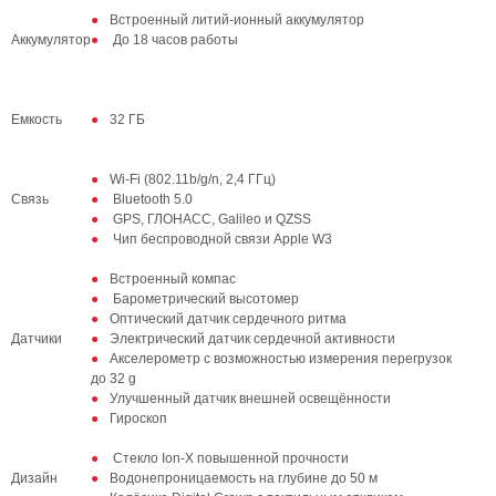
Встроенный литий‑ионный аккумулятор
Аккумулятор
До 18 часов работы
Емкость
32 ГБ
Wi-Fi (802.11b/g/n, 2,4 ГГц)
Связь
Bluetooth 5.0
GPS, ГЛОНАСС, Galileo и QZSS
Чип беспроводной связи Apple W3
Встроенный компас
Барометрический высотомер
Оптический датчик сердечного ритма
Датчики
Электрический датчик сердечной активности
Акселерометр с возможностью измерения перегрузок
до 32 g
Улучшенный датчик внешней освещённости
Гироскоп
Стекло Ion-X повышенной прочности
Дизайн
Водонепроницаемость на глубине до 50 м