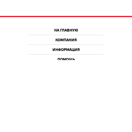
НА ГЛАВНУЮ
КОМПАНИЯ
ИНФОРМАЦИЯ
ПОМОЩЬ
Краснодар
Москва
+7 918 9 222 222
+7 988 666 666 8
+7 938 4 222 222
2026 © iQmac.ru
Все права защищены