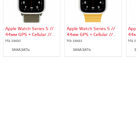
Apple Watch Series 5 //
Apple Watch Series 5 //
Apple
44мм GPS + Cellular //
44мм GPS + Cellular //
44мм 
Корпус из керамики,
Корпус из керамики,
Корп
На заказ
На заказ
На за
спортивный браслет
кожаный ремешок цвета
кожа
ЗАКАЗАТЬ
ЗАКАЗАТЬ
ЗА
цвета «лесной хаки»
«лимонный сироп»,
черн
размер ремешка L
реме