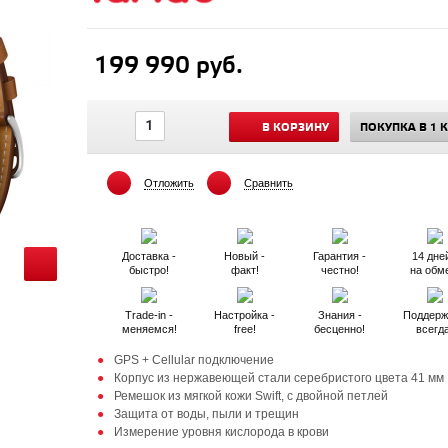
199 990 руб.
В КОРЗИНУ
ПОКУПКА В 1 
Отложить
Сравнить
Доставка -
Новый -
Гарантия -
14 дней
быстро!
факт!
честно!
на обм
Trade-in -
Настройка -
Знания -
Поддерж
меняемся!
free!
бесценно!
всегд
GPS + Cellular подключение
Корпус из нержавеющей стали серебристого цвета 41 мм
Ремешок из мягкой кожи Swift, с двойной петлей
Защита от воды, пыли и трещин
Измерение уровня кислорода в крови