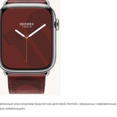
хновленные классическим браслетом-цепочкой Hermès, украшены современным
вых комбинациях.