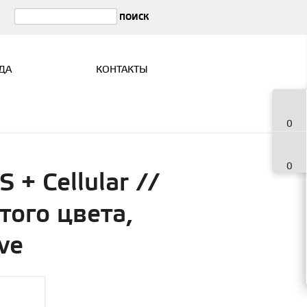
ДА
КОНТАКТЫ
0
0
+ Cellular //
того цвета,
ve