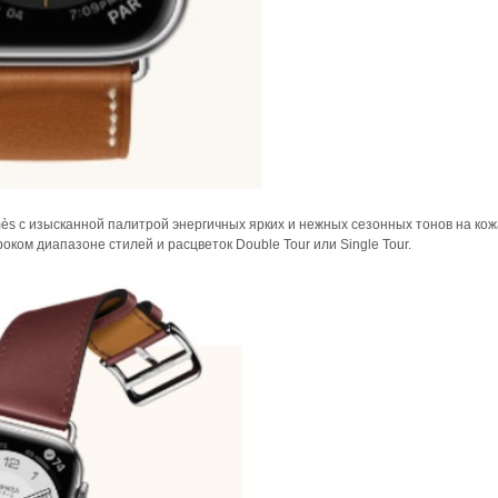
mès с изысканной палитрой энергичных ярких и нежных сезонных тонов на ко
ком диапазоне стилей и расцветок Double Tour или Single Tour.