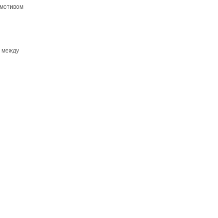
 мотивом
я между