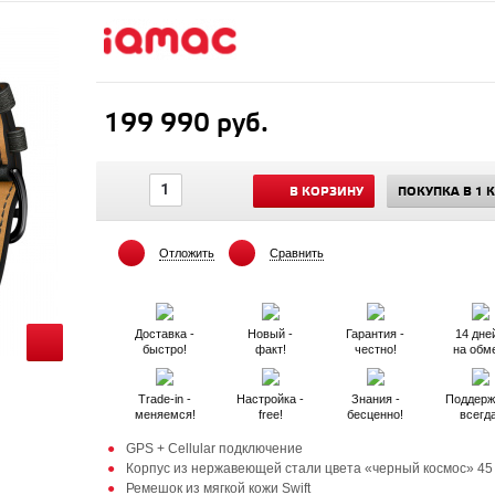
199 990 руб.
В КОРЗИНУ
ПОКУПКА В 1 
Отложить
Сравнить
Доставка -
Новый -
Гарантия -
14 дней
быстро!
факт!
честно!
на обм
Trade-in -
Настройка -
Знания -
Поддерж
меняемся!
free!
бесценно!
всегд
GPS + Cellular подключение
Корпус из нержавеющей стали цвета «черный космос» 45
Ремешок из мягкой кожи Swift