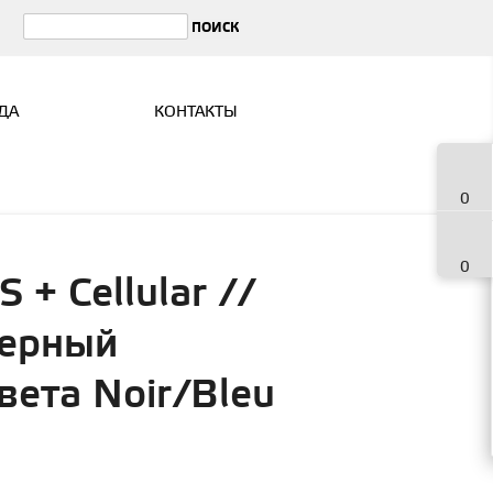
ДА
КОНТАКТЫ
0
0
+ Cellular //
черный
цвета Noir/Bleu