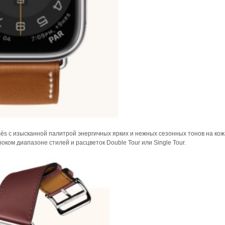
mès с изысканной палитрой энергичных ярких и нежных сезонных тонов на ко
ком диапазоне стилей и расцветок Double Tour или Single Tour.