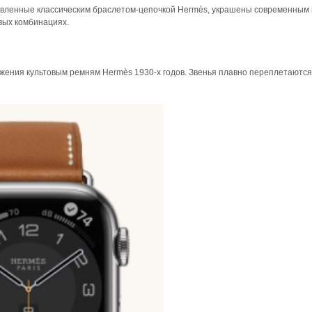
хновленные классическим браслетом-цепочкой Hermès, украшены современным
вых комбинациях.
важения культовым ремням Hermès 1930-х годов. Звенья плавно переплетаютс