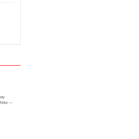
ему
 Nike —