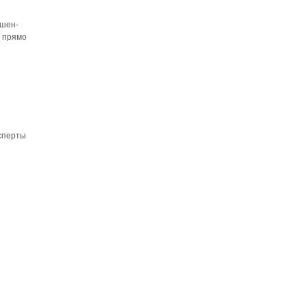
ршен­
о прямо
ксперты