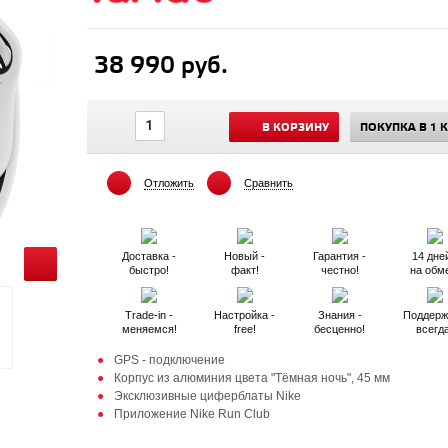
38 990 руб.
В КОРЗИНУ
ПОКУПКА В 1 
Отложить
Сравнить
Доставка -
Новый -
Гарантия -
14 дней
быстро!
факт!
честно!
на обм
Trade-in -
Настройка -
Знания -
Поддерж
меняемся!
free!
бесценно!
всегд
GPS - подключение
Корпус из алюминия цвета "Тёмная ночь", 45 мм
Эксклюзивные циферблаты Nike
Приложение Nike Run Club