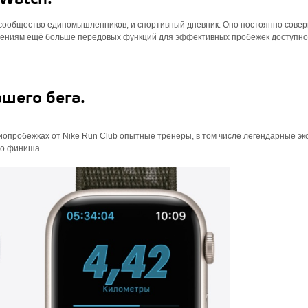
 сообщество едино­мышленников, и спортивный дневник. Оно постоянно сове
овлениям ещё больше передовых функций для эффективных пробежек доступн
шего бега.
опробежках от Nike Run Club опытные тренеры, в том числе легендарные э
 до финиша.