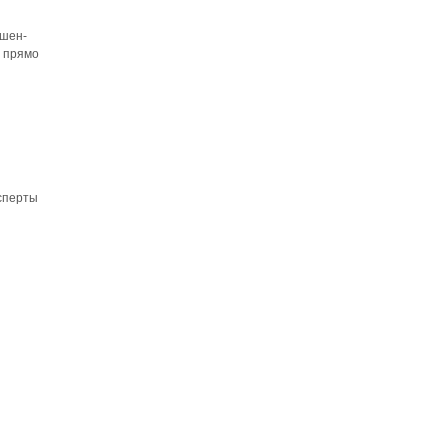
ршен­
о прямо
ксперты