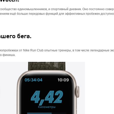
 сообщество едино­мышленников, и спортивный дневник. Оно постоянно сове
овлениям ещё больше передовых функций для эффективных пробежек доступн
шего бега.
опробежках от Nike Run Club опытные тренеры, в том числе легендарные э
 до финиша.