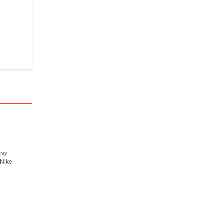
ему
 Nike —