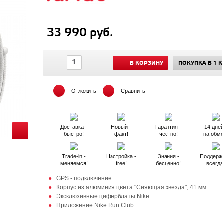
33 990 руб.
В КОРЗИНУ
ПОКУПКА В 1 
Отложить
Сравнить
Доставка -
Новый -
Гарантия -
14 дней
быстро!
факт!
честно!
на обм
Trade-in -
Настройка -
Знания -
Поддерж
меняемся!
free!
бесценно!
всегд
GPS - подключение
Корпус из алюминия цвета "Сияющая звезда", 41 мм
Эксклюзивные циферблаты Nike
Приложение Nike Run Club