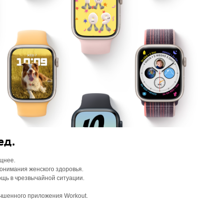
ед.
щнее.
понимания женского здоровья.
щь в чрезвычайной ситуации.
чшенного приложения Workout.