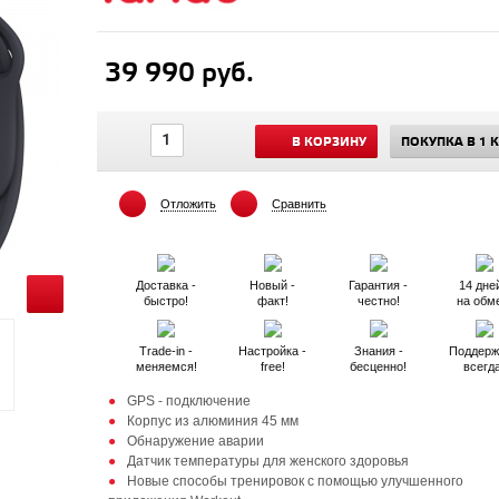
39 990 руб.
В КОРЗИНУ
ПОКУПКА В 1 
Отложить
Сравнить
Доставка -
Новый -
Гарантия -
14 дней
быстро!
факт!
честно!
на обм
Trade-in -
Настройка -
Знания -
Поддерж
меняемся!
free!
бесценно!
всегд
GPS - подключение
Корпус из алюминия 45 мм
Обнаружение аварии
Датчик температуры для женского здоровья
Новые способы тренировок с помощью улучшенного