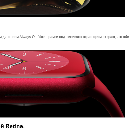
 дисплеем Always‑On. Узкие рамки подталкивают экран прямо к краю, что об
й Retina.