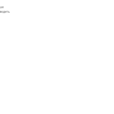
аше
водить