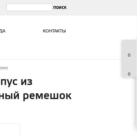
ДА
КОНТАКТЫ
0
ерии)
0
пус из
вный ремешок