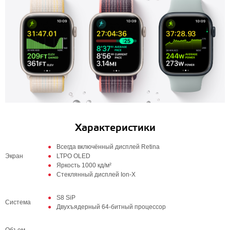
Характеристики
Всегда включённый дисплей Retina
Экран
LTPO OLED
Яркость 1000 кд/м²
Стеклянный дисплей Ion-X
S8 SiP
Система
Двухъядерный 64‑битный процессор