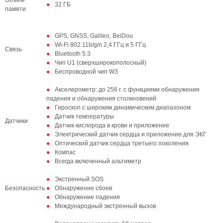
Объем
32 ГБ
памяти
GPS, GNSS, Galileo, BeiDou
Wi-Fi 802.11b/g/n 2,4 ГГц и 5 ГГц
Связь
Bluetooth 5.3
Чип U1 (сверхширокополосный)
Беспроводной чип W3
Акселерометр: до 256 г. с функциями обнаружения
падения и обнаружения столкновений
Гироскоп с широким динамическим диапазоном
Датчик температуры
Датчики
Датчик кислорода в крови и приложение
Электрический датчик сердца и приложение для ЭКГ
Оптический датчик сердца третьего поколения
Компас
Всегда включенный альтиметр
Экстренный SOS
Безопасность
Обнаружение сбоев
Обнаружение падения
Международный экстренный вызов