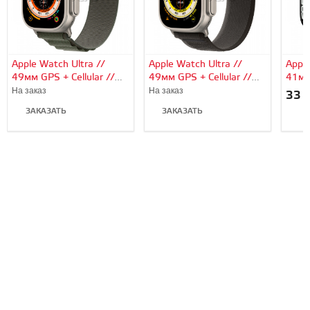
Apple Watch Ultra //
Apple Watch Ultra //
Apple
49мм GPS + Cellular //
49мм GPS + Cellular //
41мм
Корпус из титана,
Корпус из титана,
алюм
На заказ
На заказ
33 
ремешок Alpine Loop
ремешок Trail Loop
«тём
ЗАКАЗАТЬ
ЗАКАЗАТЬ
зеленого цвета, S
черно-серого цвета, M/L
спор
В
цвет