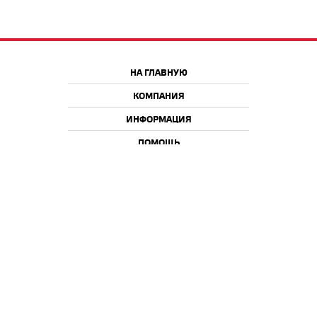
НА ГЛАВНУЮ
КОМПАНИЯ
ИНФОРМАЦИЯ
ПОМОЩЬ
Краснодар
Москва
+7 918 9 222 222
+7 988 666 666 8
+7 938 4 222 222
2026 © iQmac.ru
Все права защищены