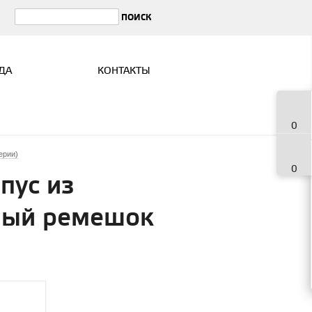
ДА
КОНТАКТЫ
0
ерии)
0
пус из
вный ремешок