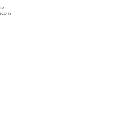
аше
водить