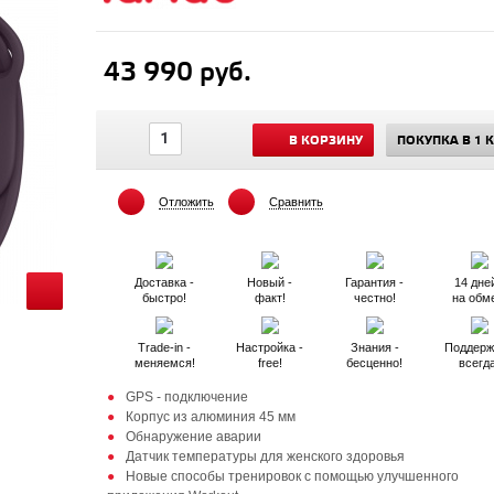
43 990 руб.
В КОРЗИНУ
ПОКУПКА В 1 
Отложить
Сравнить
Доставка -
Новый -
Гарантия -
14 дней
быстро!
факт!
честно!
на обм
Trade-in -
Настройка -
Знания -
Поддерж
меняемся!
free!
бесценно!
всегд
GPS - подключение
Корпус из алюминия 45 мм
Обнаружение аварии
Датчик температуры для женского здоровья
Новые способы тренировок с помощью улучшенного