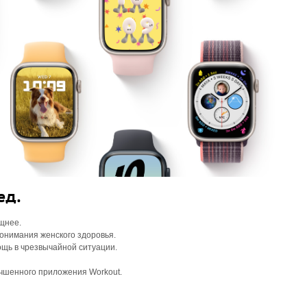
ед.
щнее.
понимания женского здоровья.
щь в чрезвычайной ситуации.
чшенного приложения Workout.