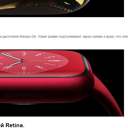
 дисплеем Always‑On. Узкие рамки подталкивают экран прямо к краю, что об
й Retina.