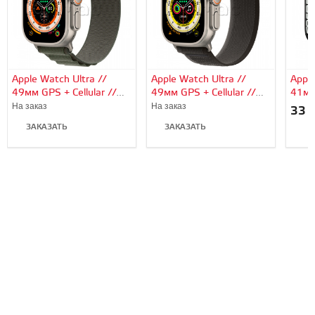
Apple Watch Ultra //
Apple Watch Ultra //
Apple
49мм GPS + Cellular //
49мм GPS + Cellular //
41мм
Корпус из титана,
Корпус из титана,
алюм
На заказ
На заказ
33 
ремешок Alpine Loop
ремешок Trail Loop
«тём
ЗАКАЗАТЬ
ЗАКАЗАТЬ
зеленого цвета, S
черно-серого цвета, M/L
спор
В
цвет