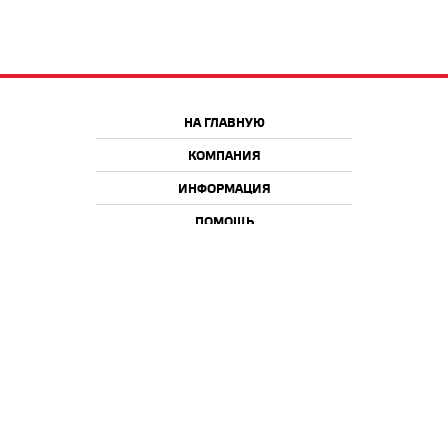
НА ГЛАВНУЮ
КОМПАНИЯ
ИНФОРМАЦИЯ
ПОМОЩЬ
Краснодар
Москва
+7 918 9 222 222
+7 988 666 666 8
+7 938 4 222 222
2026 © iQmac.ru
Все права защищены