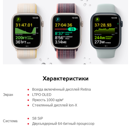
Характеристики
Всегда включённый дисплей Retina
Экран
LTPO OLED
Яркость 1000 кд/м²
Стеклянный дисплей Ion-X
S8 SiP
Система
Двухъядерный 64‑битный процессор