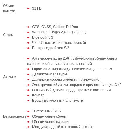
Объем
32 ГБ
памяти
GPS, GNSS, Galileo, BeiDou
Wi-Fi 802.11b/g/n 2,4 ГГц и 5 ГГц
Связь
Bluetooth 5.3
Чип U1 (сверхширокополосный)
Беспроводной чип W3
Акселерометр: до 256 г. с функциями обнаружения
падения и обнаружения столкновений
Гироскоп с широким динамическим диапазоном
Датчик температуры
Датчики
Датчик кислорода в крови и приложение
Электрический датчик сердца и приложение для ЭКГ
Оптический датчик сердца третьего поколения
Компас
Всегда включенный альтиметр
Экстренный SOS
Безопасность
Обнаружение сбоев
Обнаружение падения
Международный экстренный вызов