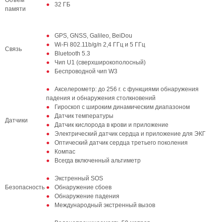
Объем
32 ГБ
памяти
GPS, GNSS, Galileo, BeiDou
Wi-Fi 802.11b/g/n 2,4 ГГц и 5 ГГц
Связь
Bluetooth 5.3
Чип U1 (сверхширокополосный)
Беспроводной чип W3
Акселерометр: до 256 г. с функциями обнаружения
падения и обнаружения столкновений
Гироскоп с широким динамическим диапазоном
Датчик температуры
Датчики
Датчик кислорода в крови и приложение
Электрический датчик сердца и приложение для ЭКГ
Оптический датчик сердца третьего поколения
Компас
Всегда включенный альтиметр
Экстренный SOS
Безопасность
Обнаружение сбоев
Обнаружение падения
Международный экстренный вызов