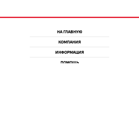
НА ГЛАВНУЮ
КОМПАНИЯ
ИНФОРМАЦИЯ
ПОМОЩЬ
Краснодар
Москва
+7 918 9 222 222
+7 988 666 666 8
+7 938 4 222 222
2026 © iQmac.ru
Все права защищены