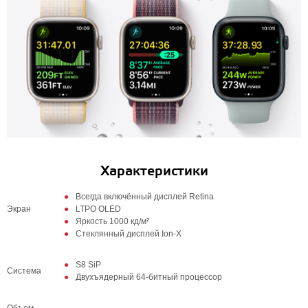
Характеристики
Всегда включённый дисплей Retina
Экран
LTPO OLED
Яркость 1000 кд/м²
Стеклянный дисплей Ion-X
S8 SiP
Система
Двухъядерный 64‑битный процессор