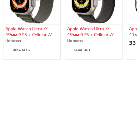
Apple Watch Ultra //
Apple Watch Ultra //
Apple
49мм GPS + Cellular //
49мм GPS + Cellular //
41мм
Корпус из титана,
Корпус из титана,
алюм
На заказ
На заказ
33 
ремешок Alpine Loop
ремешок Trail Loop
«тём
ЗАКАЗАТЬ
ЗАКАЗАТЬ
зеленого цвета, S
черно-серого цвета, M/L
спор
В
цвет