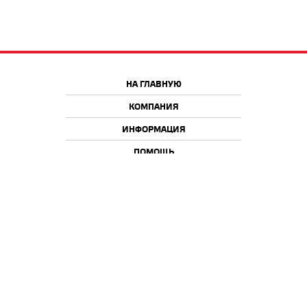
НА ГЛАВНУЮ
КОМПАНИЯ
ИНФОРМАЦИЯ
ПОМОЩЬ
Краснодар
Москва
+7 918 9 222 222
+7 988 666 666 8
+7 938 4 222 222
2026 © iQmac.ru
Все права защищены