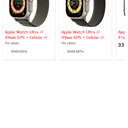
Apple Watch Ultra //
Apple Watch Ultra //
Apple
49мм GPS + Cellular //
49мм GPS + Cellular //
41мм
Корпус из титана,
Корпус из титана,
алюм
На заказ
На заказ
33 
ремешок Alpine Loop
ремешок Trail Loop
«тём
ЗАКАЗАТЬ
ЗАКАЗАТЬ
зеленого цвета, S
черно-серого цвета, M/L
спор
В
цвет