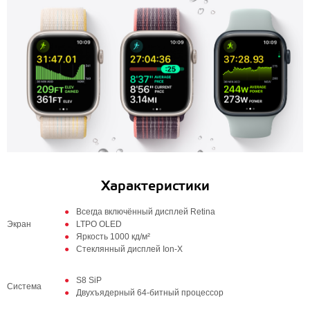
Характеристики
Всегда включённый дисплей Retina
Экран
LTPO OLED
Яркость 1000 кд/м²
Стеклянный дисплей Ion-X
S8 SiP
Система
Двухъядерный 64‑битный процессор