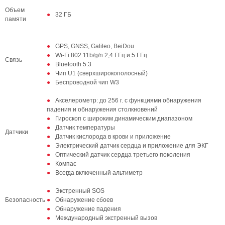
Объем
32 ГБ
памяти
GPS, GNSS, Galileo, BeiDou
Wi-Fi 802.11b/g/n 2,4 ГГц и 5 ГГц
Связь
Bluetooth 5.3
Чип U1 (сверхширокополосный)
Беспроводной чип W3
Акселерометр: до 256 г. с функциями обнаружения
падения и обнаружения столкновений
Гироскоп с широким динамическим диапазоном
Датчик температуры
Датчики
Датчик кислорода в крови и приложение
Электрический датчик сердца и приложение для ЭКГ
Оптический датчик сердца третьего поколения
Компас
Всегда включенный альтиметр
Экстренный SOS
Безопасность
Обнаружение сбоев
Обнаружение падения
Международный экстренный вызов