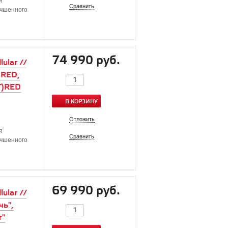
я
Сравнить
учшенного
74 990 руб.
ular //
)RED,
T)RED
В КОРЗИНУ
Отложить
я
Сравнить
учшенного
69 990 руб.
ular //
чь",
т"