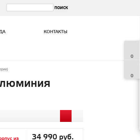
ДА
КОНТАКТЫ
0
ерии)
0
 алюминия
34 990 руб.
орпус из