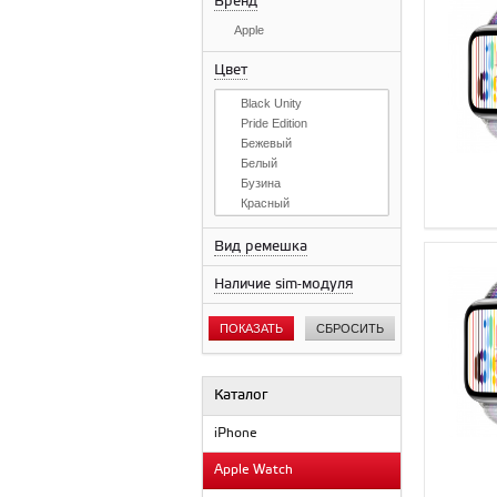
Бренд
Apple
Цвет
Black Unity
Pride Edition
Бежевый
Белый
Бузина
Красный
Розовый мел
Синий шторм
Вид ремешка
Сияющая звезда
Наличие sim-модуля
Сланцево-синий
Солнечное сияние
Суккулент
ПОКАЗАТЬ
СБРОСИТЬ
Тёмная ночь
Тропический лес
Каталог
iPhone
Apple Watch