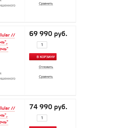
я
Сравнить
учшенного
69 990 руб.
ular //
чь",
очь"
В КОРЗИНУ
Отложить
я
Сравнить
учшенного
74 990 руб.
ular //
чь",
очь"