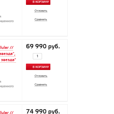
В КОРЗИНУ
Отложить
я
Сравнить
учшенного
69 990 руб.
ular //
звезда",
 звезда"
В КОРЗИНУ
Отложить
я
Сравнить
учшенного
74 990 руб.
ular //