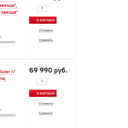
звезда",
 звезда"
В КОРЗИНУ
Отложить
я
Сравнить
учшенного
69 990 руб.
ular //
та,
В КОРЗИНУ
Отложить
я
Сравнить
учшенного