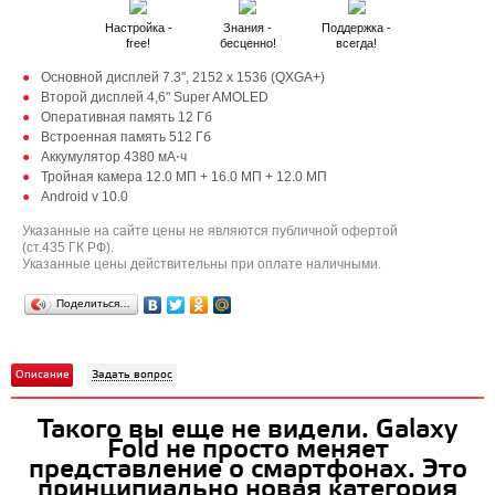
Настройка -
Знания -
Поддержка -
free!
бесценно!
всегда!
Основной дисплей 7.3", 2152 x 1536 (QXGA+)
Второй дисплей 4,6" Super AMOLED
Оперативная память 12 Гб
Встроенная память 512 Гб
Аккумулятор 4380 мА⋅ч
Тройная камера 12.0 MП + 16.0 MП + 12.0 MП
Android v 10.0
Указанные на сайте цены не являются публичной офертой
(ст.435 ГК РФ).
Указанные цены действительны при оплате наличными.
Поделиться…
Описание
Задать вопрос
Такого вы еще не видели. Galaxy
Fold не просто меняет
представление о смартфонах. Это
принципиально новая категория