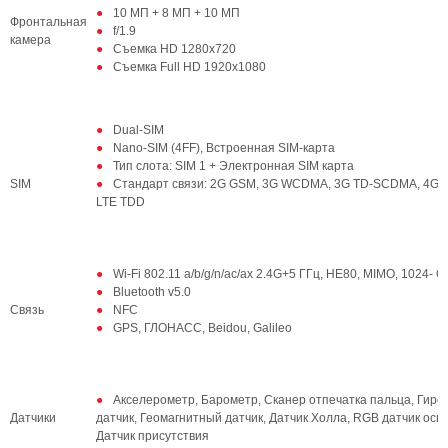
10 МП + 8 МП + 10 МП
Фронтальная
f/1.9
камера
Съемка HD 1280x720
Съемка Full HD 1920х1080
Dual-SIM
Nano-SIM (4FF), Встроенная SIM-карта
Тип слота: SIM 1 + Электронная SIM карта
SIM
Стандарт связи: 2G GSM, 3G WCDMA, 3G TD-SCDMA, 4G L
LTE TDD
Wi-Fi 802.11 a/b/g/n/ac/ax 2.4G+5 ГГц, HE80, MIMO, 1024- 
Bluetooth v5.0
Связь
NFC
GPS, ГЛОНАСС, Beidou, Galileo
Акселерометр, Барометр, Сканер отпечатка пальца, Гиро
Датчики
датчик, Геомагнитный датчик, Датчик Холла, RGB датчик осв
Датчик присутствия