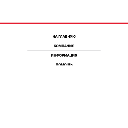
НА ГЛАВНУЮ
КОМПАНИЯ
ИНФОРМАЦИЯ
ПОМОЩЬ
Краснодар
Москва
+7 918 9 222 222
+7 988 666 666 8
+7 938 4 222 222
2026 © iQmac.ru
Все права защищены