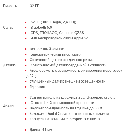
Емкость
32 ГБ
Wi-Fi (802.11b/g/n, 2,4 ГГц)
Связь
Bluetooth 5.0
GPS, ГЛОНАСС, Galileo и QZSS
Чип беспроводной связи Apple W3
Встроенный компас
Барометрический высотомер
Оптический датчик сердечного ритма
Датчики
Электрический датчик сердечной активности
Акселерометр с возможностью измерения перегрузок
до 32 g
Улучшенный датчик внешней освещённости
Гироскоп
Задняя панель из керамики и сапфирового стекла
Стекло Ion-X повышенной прочности
Дизайн
Водонепроницаемость на глубине до 50 м
Колёсико Digital Crown с тактильным откликом
Корпус из алюминия серебристого цвета
Длина: 44 мм