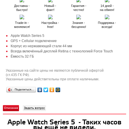
Доставка -
Новый -
Гарантия -
14 дней -
быстро!
факт!
честно!
на обмен!
Trade-in -
Настройка -
Знания -
Поддержка -
меняемся!
free!
бесценно!
всегда!
Apple Watch Series 5
GPS + Cellular подключение
Корпус из нержавеющей стали 44 мм
Всегда включённый дисплей Retina с технологией Force Touch
Ёмкость 32 ГБ
Указанные на сайте цены не являются публичной офертой
(ст.435 ГК РФ).
Указанные цены действительны при оплате наличными.
Поделиться…
Описание
Задать вопрос
Apple Watch Series 5 - Таких часов
вы ещё не видели.