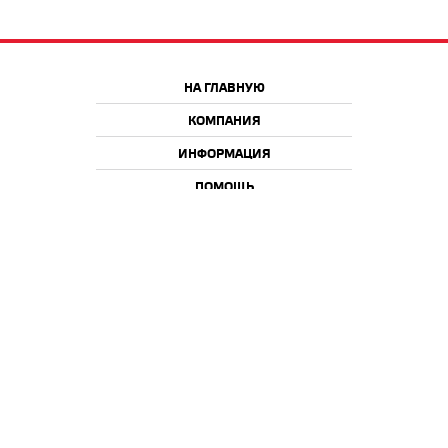
НА ГЛАВНУЮ
КОМПАНИЯ
ИНФОРМАЦИЯ
ПОМОЩЬ
Краснодар
Москва
+7 918 9 222 222
+7 988 666 666 8
+7 938 4 222 222
2026 © iQmac.ru
Все права защищены