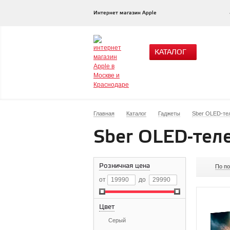
Интернет магазин Apple
КАТАЛОГ
Главная
Каталог
Гаджеты
Sber OLED-те
Sber OLED-тел
Розничная цена
По п
от
до
Цвет
Серый