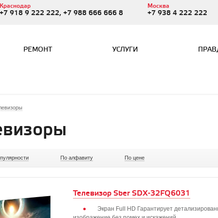
Краснодар
Москва
+7 918 9 222 222, +7 988 666 666 8
+7 938 4 222 222
РЕМОНТ
УСЛУГИ
ПРАВ
левизоры
евизоры
опулярности
По алфавиту
По цене
Телевизор Sber SDX-32FQ6031
Экран Full HD Гарантирует детализирован
изображение без помех и искажений.