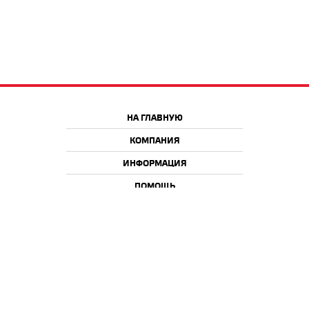
НА ГЛАВНУЮ
КОМПАНИЯ
ИНФОРМАЦИЯ
ПОМОЩЬ
Краснодар
Москва
+7 918 9 222 222
+7 988 666 666 8
+7 938 4 222 222
2026 © iQmac.ru
Все права защищены