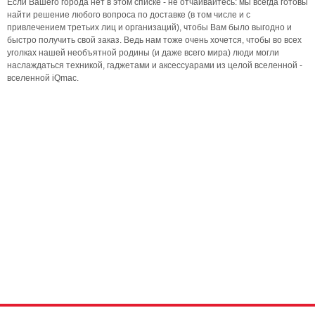
Если Вашего города нет в этом списке - не отчаивайтесь: мы всегда готовы
найти решение любого вопроса по доставке (в том числе и с
привлечением третьих лиц и организаций), чтобы Вам было выгодно и
быстро получить свой заказ. Ведь нам тоже очень хочется, чтобы во всех
уголках нашей необъятной родины (и даже всего мира) люди могли
наслаждаться техникой, гаджетами и аксессуарами из целой вселенной -
вселенной iQmac.