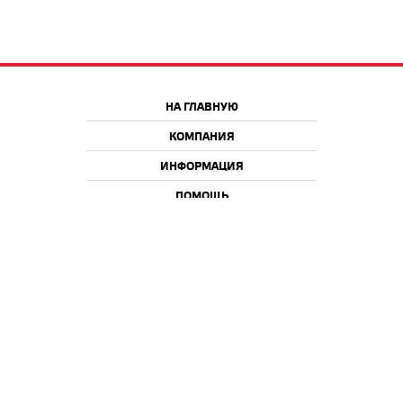
НА ГЛАВНУЮ
КОМПАНИЯ
ИНФОРМАЦИЯ
ПОМОЩЬ
Краснодар
Москва
+7 918 9 222 222
+7 988 666 666 8
+7 938 4 222 222
2026 © iQmac.ru
Все права защищены