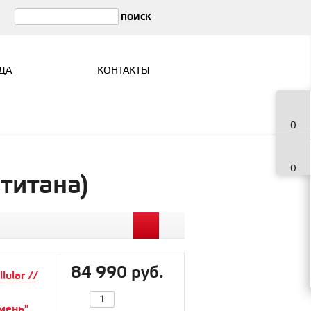
ДА
КОНТАКТЫ
0
0
 титана)
84 990 руб.
ular //
мень"