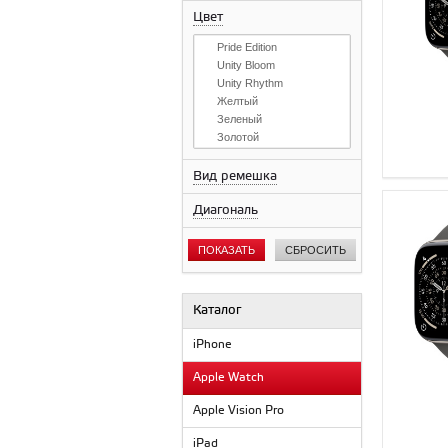
Цвет
Pride Edition
Unity Bloom
Unity Rhythm
Желтый
Зеленый
Золотой
Коричневый
Натуральный
Вид ремешка
Оранжевый
Диагональ
Розовый
Серый
Синий
ПОКАЗАТЬ
СБРОСИТЬ
Сияющая звезда
Сланцевый
Фиолетовый
Каталог
Черный
iPhone
Apple Watch
Apple Vision Pro
iPad