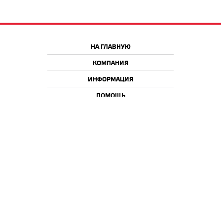
НА ГЛАВНУЮ
КОМПАНИЯ
ИНФОРМАЦИЯ
ПОМОЩЬ
Краснодар
Москва
+7 918 9 222 222
+7 988 666 666 8
+7 938 4 222 222
2026 © iQmac.ru
Все права защищены