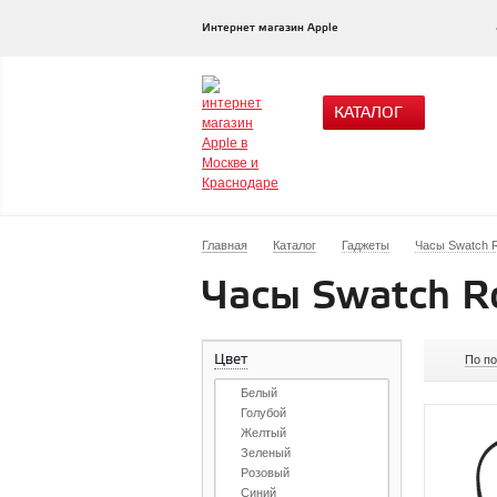
Интернет магазин Apple
КАТАЛОГ
Главная
Каталог
Гаджеты
Часы Swatch R
Часы Swatch R
Цвет
По п
Белый
Голубой
Желтый
Зеленый
Розовый
Синий