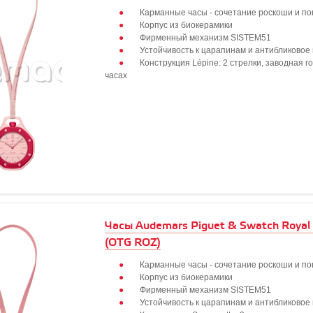
Карманные часы - сочетание роскоши и по
Корпус из биокерамики
Фирменный механизм SISTEM51
Устойчивость к царапинам и антибликовое
Конструкция Lépine: 2 стрелки, заводная г
часах
Часы Audemars Piguet & Swatch Royal
(OTG ROZ)
Карманные часы - сочетание роскоши и по
Корпус из биокерамики
Фирменный механизм SISTEM51
Устойчивость к царапинам и антибликовое