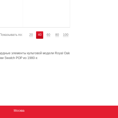
Показывать по:
20
40
60
80
100
гардные элементы культовой модели Royal Oak
ки Swatch POP из 1980-х
Москва