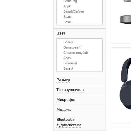
Samsung
Apple
Bang&Olufsen
Beats
Bose
Bowers & Wilkins
Frends
Цвет
Google
Белый
JBL
Оливковый
Marshall
Cнежно-голубой
Monster
Алоэ
Motorola
Бежевый
Яндекс
Белый
Harman Kardon
Бирюзовый
Бордовый
Размер
Бронзовый
Тип наушников
Брызги шампанского
Глиняный
Микрофон
Голубое пламя
Голубой
Модель
Графитовый
Жёлтый бутон
Bluetooth-
Жёлтый цитрус
аудиосистема
Желтый