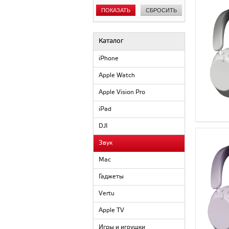
Зеленый
ПОКАЗАТЬ
Золотой
СБРОСИТЬ
Известняковый
Изумрудный
Индиго
Каталог
Коралловый
Коричневый
iPhone
Красный
Apple Watch
Кремовый
Лавандовый
Apple Vision Pro
Лиловый
Лимонный
iPad
Масляное пятно
Матовый чёрный
DJI
Матовый черный
Мокко
Звук
Мятный
Натуральный
Mac
Небесный
Гаджеты
Облачный розовый
Огненно-красный
Vertu
Оранжевый
Оружейный металл
Apple TV
Песочный
Песчаная дюна
Игры и игрушки