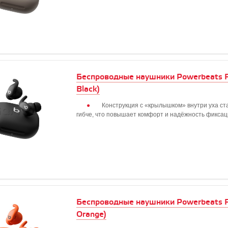
Беспроводные наушники Powerbeats Fi
Black)
Конструкция с «крылышком» внутри уха ст
гибче, что повышает комфорт и надёжность фикса
Беспроводные наушники Powerbeats Fi
Orange)