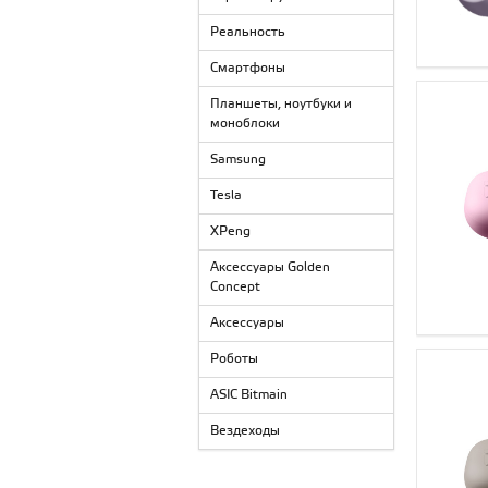
Платиновый
Прозрачный
Реальность
Пурпурный
Розовое золото
Смартфоны
Розовый
Планшеты, ноутбуки и
Светло-зеленый
моноблоки
Светло-серый
Серебристый
Samsung
Серебро
Серый
Tesla
Серый туман
Синий
XPeng
Синий индиго
Сосна
Аксессуары Golden
Темная слива
Concept
Темно-серый
Темно-синий
Аксессуары
Титановый
Роботы
Угольно - серый
Фиолетовый
ASIC Bitmain
Фуксия
Хром
Вездеходы
Чёрно-красный
Чёрный / Золотой
Черно-красный