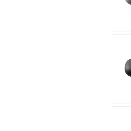
Черный
Шалфей
Шампанское
Яркая глина