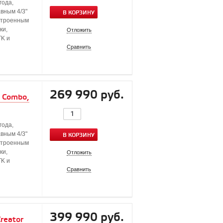
года,
вным 4/3"
В КОРЗИНУ
строенным
ки,
Отложить
TK и
Сравнить
269 990 руб.
e Combo,
года,
вным 4/3"
В КОРЗИНУ
строенным
ки,
Отложить
TK и
Сравнить
399 990 руб.
reator