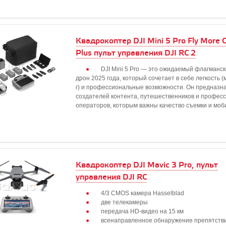
Квадрокоптер DJI Mini 5 Pro Fly More
Plus пульт управления DJI RC 2
DJI Mini 5 Pro — это ожидаемый флагманск
дрон 2025 года, который сочетает в себе легкость 
г) и профессиональные возможности. Он предназн
создателей контента, путешественников и профес
операторов, которым важны качество съемки и моб
Квадрокоптер DJI Mavic 3 Pro, пульт
управления DJI RC
4/3 CMOS камера Hasselblad
две телекамеры
передача HD-видео на 15 км
всенаправленное обнаружение препятств