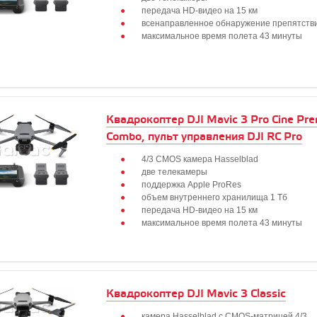
передача HD-видео на 15 км
всенаправленное обнаружение препятств
максимальное время полета 43 минуты
Квадрокоптер DJI Mavic 3 Pro Cine Pr
Combo, пульт управления DJI RC Pro
4/3 CMOS камера Hasselblad
две телекамеры
поддержка Apple ProRes
объем внутреннего хранилища 1 Тб
передача HD-видео на 15 км
максимальное время полета 43 минуты
Квадрокоптер DJI Mavic 3 Classic
камера Hasselblad с CMOS-матрицей 4/3