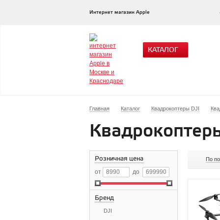
Интернет магазин Apple
КАТАЛОГ
Главная
Каталог
Квадрокоптеры DJI
Ква
Квадрокоптеры
Розничная цена
По п
от
до
Бренд
DJI