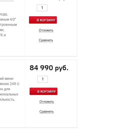
года,
вным 4/3"
В КОРЗИНУ
строенным
ки,
Отложить
TK и
Сравнить
84 990 руб.
ий мини-
менее 249 г)
ен для
В КОРЗИНУ
сиональных
ильность.
Отложить
Сравнить