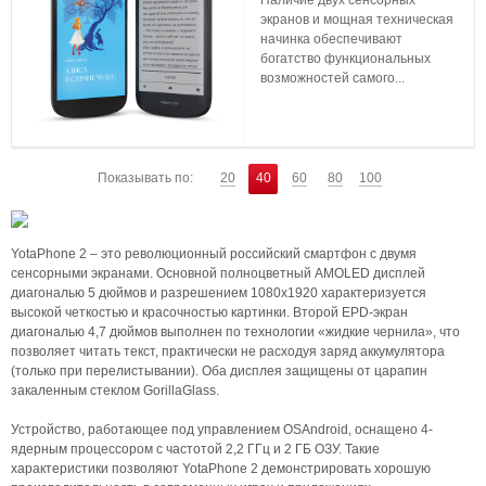
Наличие двух сенсорных
экранов и мощная техническая
начинка обеспечивают
богатство функциональных
возможностей самого...
Показывать по:
20
40
60
80
100
YotaPhone 2 – это революционный российский смартфон с двумя
сенсорными экранами. Основной полноцветный AMOLED дисплей
диагональю 5 дюймов и разрешением 1080x1920 характеризуется
высокой четкостью и красочностью картинки. Второй EPD-экран
диагональю 4,7 дюймов выполнен по технологии «жидкие чернила», что
позволяет читать текст, практически не расходуя заряд аккумулятора
(только при перелистывании). Оба дисплея защищены от царапин
закаленным стеклом GorillaGlass.
Устройство, работающее под управлением OSAndroid, оснащено 4-
ядерным процессором с частотой 2,2 ГГц и 2 ГБ ОЗУ. Такие
характеристики позволяют YotaPhone 2 демонстрировать хорошую