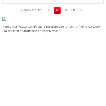
Показывать по:
20
40
60
80
100
Необычный чехол для iPhone, с которым можно носить iPhone как сумку.
Его сделали в партнёрстве с Issey Miyake.