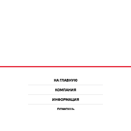
НА ГЛАВНУЮ
КОМПАНИЯ
ИНФОРМАЦИЯ
ПОМОЩЬ
Краснодар
Москва
+7 918 9 222 222
+7 988 666 666 8
+7 938 4 222 222