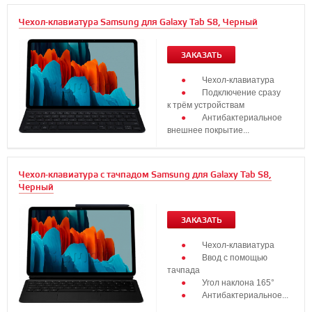
Чехол-клавиатура Samsung для Galaxy Tab S8, Черный
ЗАКАЗАТЬ
Чехол-клавиатура
Подключение сразу
к трём устройствам
Антибактериальное
внешнее покрытие...
Чехол-клавиатура с тачпадом Samsung для Galaxy Tab S8,
Черный
ЗАКАЗАТЬ
Чехол-клавиатура
Ввод с помощью
тачпада
Угол наклона 165°
Антибактериальное...