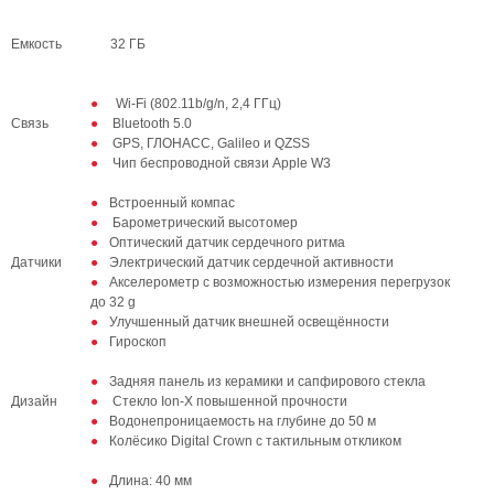
Емкость
32 ГБ
Wi-Fi (802.11b/g/n, 2,4 ГГц)
Связь
Bluetooth 5.0
GPS, ГЛОНАСС, Galileo и QZSS
Чип беспроводной связи Apple W3
Встроенный компас
Барометрический высотомер
Оптический датчик сердечного ритма
Датчики
Электрический датчик сердечной активности
Акселерометр с возможностью измерения перегрузок
до 32 g
Улучшенный датчик внешней освещённости
Гироскоп
Задняя панель из керамики и сапфирового стекла
Дизайн
Стекло Ion-X повышенной прочности
Водонепроницаемость на глубине до 50 м
Колёсико Digital Crown с тактильным откликом
Длина: 40 мм