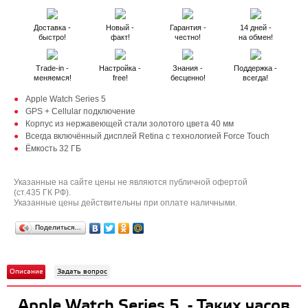
Доставка -
Новый -
Гарантия -
14 дней -
быстро!
факт!
честно!
на обмен!
Trade-in -
Настройка -
Знания -
Поддержка -
меняемся!
free!
бесценно!
всегда!
Apple Watch Series 5
GPS + Cellular подключение
Корпус из нержавеющей стали золотого цвета 40 мм
Всегда включённый дисплей Retina с технологией Force Touch
Ёмкость 32 ГБ
Указанные на сайте цены не являются публичной офертой
(ст.435 ГК РФ).
Указанные цены действительны при оплате наличными.
Поделиться…
Описание
Задать вопрос
Apple Watch Series 5 - Таких часов