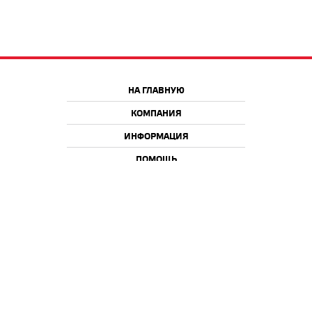
НА ГЛАВНУЮ
КОМПАНИЯ
ИНФОРМАЦИЯ
ПОМОЩЬ
Краснодар
Москва
+7 918 9 222 222
+7 988 666 666 8
+7 938 4 222 222
2026 © iQmac.ru
Все права защищены