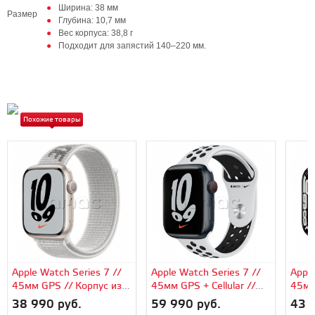
Ширина: 38 мм
Размер
Глубина: 10,7 мм
Вес корпуса: 38,8 г
Подходит для запястий 140–220 мм.
Похожие товары
Apple Watch Series 7 //
Apple Watch Series 7 //
Apple
45мм GPS // Корпус из
45мм GPS + Cellular //
45мм
алюминия цвета
Корпус из алюминия
алюм
38 990 руб.
59 990 руб.
43 
«сияющая звезда»,
цвета «тёмная ночь»,
«тём