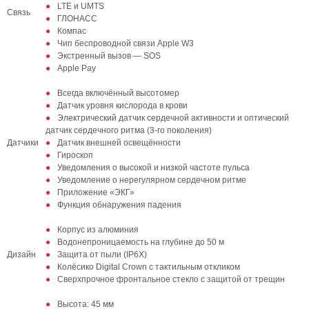
LTE и UMTS
Связь
ГЛОНАСС
Компас
Чип беспроводной связи Apple W3
Экстренный вызов — SOS
Apple Pay
Всегда включённый высотомер
Датчик уровня кислорода в крови
Электрический датчик сердечной активности и оптический
датчик сердечного ритма (3‑го поколения)
Датчики
Датчик внешней освещённости
Гироскоп
Уведомления о высокой и низкой частоте пульса
Уведомление о нерегулярном сердечном ритме
Приложение «ЭКГ»
Функция обнаружения падения
Корпус из алюминия
Водонепроницаемость на глубине до 50 м
Дизайн
Защита от пыли (IP6X)
Колёсико Digital Crown с тактильным откликом
Сверхпрочное фронтальное стекло с защитой от трещин
Высота: 45 мм