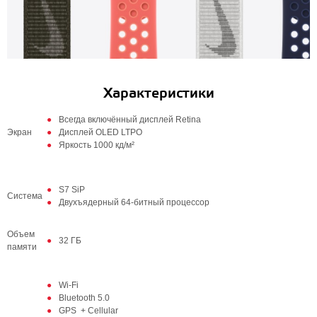
Характеристики
Всегда включённый дисплей Retina
Экран
Дисплей OLED LTPO
Яркость 1000 кд/м²
S7 SiP
Система
Двухъядерный 64‑битный процессор
Объем
32 ГБ
памяти
Wi-Fi
Bluetooth 5.0
GPS + Cellular