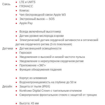
LTE и UMTS
Связь
ГЛОНАСС
Компас
Чип беспроводной связи Apple W3
Экстренный вызов — SOS
Apple Pay
Всегда включённый высотомер
Датчик уровня кислорода в крови
Электрический датчик сердечной активности и оптический
датчик сердечного ритма (3‑го поколения)
Датчики
Датчик внешней освещённости
Гироскоп
Уведомления о высокой и низкой частоте пульса
Уведомление о нерегулярном сердечном ритме
Приложение «ЭКГ»
Функция обнаружения падения
Корпус из алюминия
Водонепроницаемость на глубине до 50 м
Дизайн
Защита от пыли (IP6X)
Колёсико Digital Crown с тактильным откликом
Сверхпрочное фронтальное стекло с защитой от трещин
Высота: 45 мм