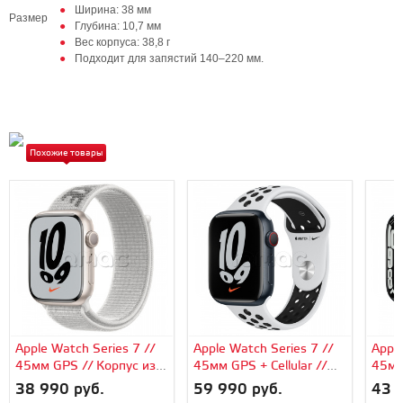
Ширина: 38 мм
Размер
Глубина: 10,7 мм
Вес корпуса: 38,8 г
Подходит для запястий 140–220 мм.
Похожие товары
Apple Watch Series 7 //
Apple Watch Series 7 //
Apple
45мм GPS // Корпус из
45мм GPS + Cellular //
45мм
алюминия цвета
Корпус из алюминия
алюм
38 990 руб.
59 990 руб.
43 
«сияющая звезда»,
цвета «тёмная ночь»,
«тём