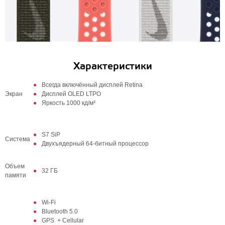
Характеристики
Всегда включённый дисплей Retina
Экран
Дисплей OLED LTPO
Яркость 1000 кд/м²
S7 SiP
Система
Двухъядерный 64‑битный процессор
Объем
32 ГБ
памяти
Wi-Fi
Bluetooth 5.0
GPS + Cellular