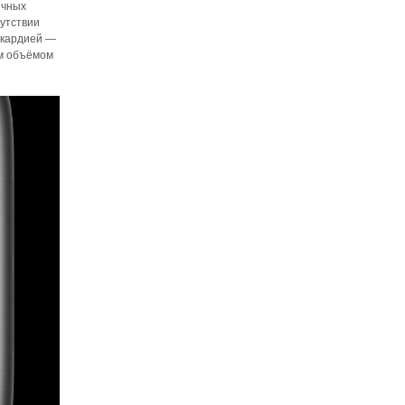
ечных
сутствии
икардией —
ым объёмом