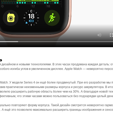
ь
м дизайном и новыми технологиями. В этих часах продумана каждая деталь: о
собого изгиба углов в увеличенном дисплее. Apple Watch — невероятно перс
atch. У модели Series 4 он ещё более продвинутый. При его разработке мы 
авив практически неизменными размеры корпуса и ресурс аккумулятора. В ито
озволило расширить рабочую область более чем на 30%. А благодаря новой те
ективным, что этими часами можно пользоваться без подзарядки целый день
идеально повторяют форму корпуса. Такой дизайн смотрится невероятно гарм
 А ещё это позволило максимально расширить границы изображения и сенс