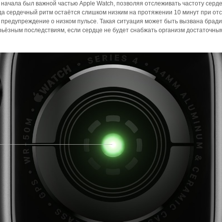
о начала был важной частью Apple Watch, позволяя отслеживать частоту серд
гда сердечный ритм остаётся слишком низким на протяжении 10 минут при от
ет предупреждение о низком пульсе. Такая ситуация может быть вызвана брад
ерьёзным последствиям, если сердце не будет снабжать организм достаточн