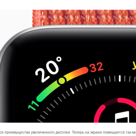
е преимущества увеличенного дисплея. Теперь на экране помещается так м