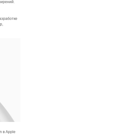
ширений.
разработке
р,
n в Apple