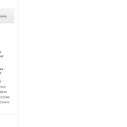
 вами
 -
ен!
ка -
а!
й
ьных
века
ессуар
езных