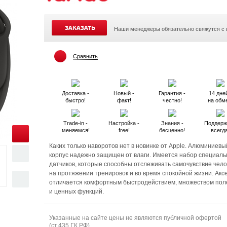
ЗАКАЗАТЬ
Наши менеджеры обязательно свяжутся с
Сравнить
Доставка -
Новый -
Гарантия -
14 дней
быстро!
факт!
честно!
на обм
Trade-in -
Настройка -
Знания -
Поддерж
меняемся!
free!
бесценно!
всегд
Каких только наворотов нет в новинке от Apple. Алюминиевы
корпус надежно защищен от влаги. Имеется набор специал
датчиков, которые способны отслеживать самочувствие чело
на протяжении тренировок и во время спокойной жизни. Акс
отличается комфортным быстродействием, множеством пол
и ценных функций.
Указанные на сайте цены не являются публичной офертой
(ст.435 ГК РФ).