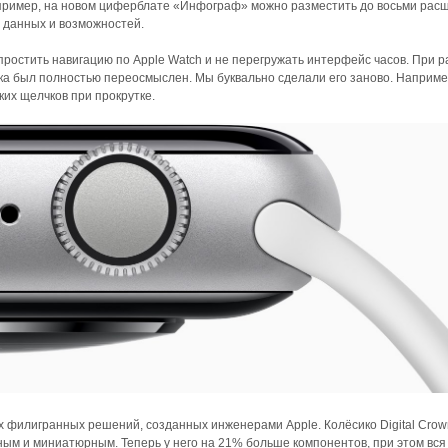
пример, на новом циферблате «Инфограф» можно разместить до восьми рас
е данных и возможностей.
упростить навигацию по Apple Watch и не перегружать интерфейс часов. При 
ика был полностью переосмыслен. Мы буквально сделали его заново. Наприме
их щелчков при прокрутке.
х филигранных решений, созданных инженерами Apple. Колёсико Digital Crow
ным и миниатюрным. Теперь у него на 21% больше компонентов, при этом вся