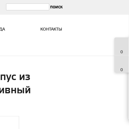
ДА
КОНТАКТЫ
0
0
пус из
тивный