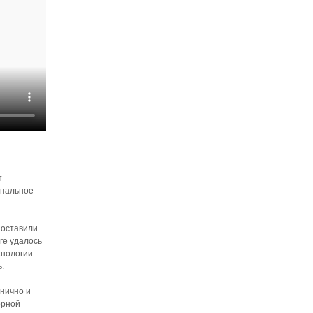
т
ональное
поставили
ге удалось
хнологии
.
онично и
орной