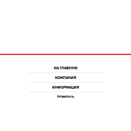
НА ГЛАВНУЮ
КОМПАНИЯ
ИНФОРМАЦИЯ
ПОМОЩЬ
Краснодар
Москва
+7 918 9 222 222
+7 988 666 666 8
+7 938 4 222 222