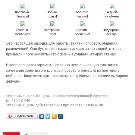
Доставка -
Новый -
Гарантия -
14 дней -
быстро!
факт!
честно!
на обмен!
Trade-in -
Настройка -
Знания -
Поддержка -
меняемся!
free!
бесценно!
всегда!
Это настоящая находка для работы, занятий спортом, общения,
развлечений. Они буквально созданы для активных людей, которые не
привыкли «просиживать» свою жизнь в душных четырех стенах.
Выбор расцветок огромен. Особенно нежно и изящно смотрится
сочетание золотистого корпуса и розового ремешка из плетеного
нейлона. Чаще всего «умные» часы в подобном исполнении выбирают
девушки.
Указанные на сайте цены не являются публичной офертой
(ст.435 ГК РФ).
Указанные цены действительны при оплате наличными.
Поделиться…