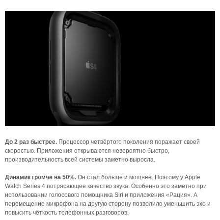
До 2 раз быстрее.
Процессор четвёртого поколения поражает своей
скоростью. Приложения открываются невероятно быстро,
производительность всей системы заметно выросла.
Динамик громче на 50%.
Он стал больше и мощнее. Поэтому у Apple
Watch Series 4 потрясающее качество звука. Особенно это заметно при
использовании голосового помощника Siri и приложения «Рация». А
перемещение микрофона на другую сторону позволило уменьшить эхо и
повысить чёткость телефонных разговоров.