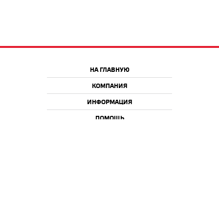
НА ГЛАВНУЮ
КОМПАНИЯ
ИНФОРМАЦИЯ
ПОМОЩЬ
Краснодар
Москва
+7 918 9 222 222
+7 988 666 666 8
+7 938 4 222 222
2026 © iQmac.ru
Все права защищены