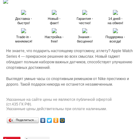
Доставка -
Новый -
Гарантия -
14 дней -
быстро!
факт!
честно!
на обмен!
Trade-in -
Настройка -
Знания -
Поддержка -
меняемся!
free!
бесценно!
всегда!
Не знаете, что подарить настоящему спортсмену, атлету? Apple Watch
Series 4 — прекрасное решение во всех смыслах. Новый гаджет
обладает полным набором важных датчиков, способствует улучшению
спортивных достижений.
Выглядят умные часы со спортивным ремешком от Nike престижно и
дорого. Такой подарок никогда не останется незамеченным.
Указанные на сайте цены не являются публичной офертой
(ст.435 ГК РФ).
Указанные цены действительны при оплате наличными.
Поделиться…