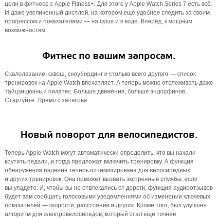
цели в фитнесе с Apple Fitness+. Для этого у Apple Watch Series 7 есть всё.
И даже увеличенный дисплей, на котором ещё удобнее следить за своим
прогрессом и показате­лями — на суше и в воде. Вперёд, к мощным
возможностям.
Фитнес по вашим запросам.
Скалолазание, сквош, сноубординг и столько всего другого — список
тренировок на Apple Watch впечатляет. А теперь можно отслеживать даже
тайцзицюань и пилатес. Больше движения, больше эндорфинов.
Стартуйте. Прямо с запястья.
Новый поворот для велосипедистов.
Теперь Apple Watch могут автоматически определить, что вы начали
крутить педали, и тогда предложат включить тренировку. А функция
обнаружения падения теперь оптимизирована для велоси­пед­ных
и других тренировок. Она поможет вызвать экстренные службы, если
вы упадёте. И, чтобы вы не отвлекались от дороги, функция аудиоотзывов
будет вам сообщать голосовыми уведомлениями об изменении ключевых
показателей — скорости, расстояния и других. Кроме того, был улучшен
алгоритм для электровелоси­педов, который стал ещё точнее