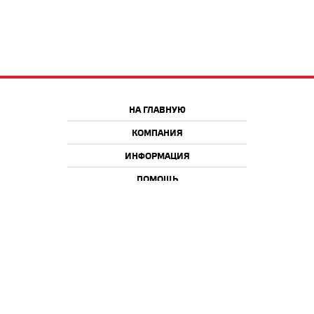
НА ГЛАВНУЮ
КОМПАНИЯ
ИНФОРМАЦИЯ
ПОМОЩЬ
Краснодар
Москва
+7 918 9 222 222
+7 988 666 666 8
+7 938 4 222 222
2026 © iQmac.ru
Все права защищены