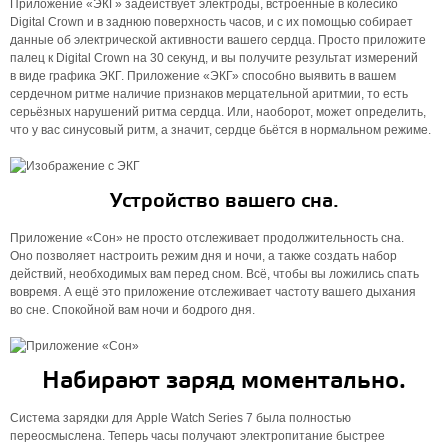
Приложение «ЭКГ» задействует электроды, встроенные в колёсико
Digital Crown и в заднюю поверхность часов, и с их помощью собирает
данные об электрической активности вашего сердца. Просто приложите
палец к Digital Crown на 30 секунд, и вы получите результат измерений
в виде графика ЭКГ. Приложение «ЭКГ» способно выявить в вашем
сердечном ритме наличие признаков мерцательной аритмии, то есть
серьёзных нарушений ритма сердца. Или, наоборот, может определить,
что у вас синусовый ритм, а значит, сердце бьётся в нормальном режиме.
Устройство вашего сна.
Приложение «Сон» не просто отслеживает продолжитель­ность сна.
Оно позволяет настроить режим дня и ночи, а также создать набор
действий, необходимых вам перед сном. Всё, чтобы вы ложились спать
вовремя. А ещё это приложение отслеживает частоту вашего дыхания
во сне. Спокойной вам ночи и бодрого дня.
Набирают заряд моментально.
Система зарядки для Apple Watch Series 7 была полностью
переосмыслена. Теперь часы получают электропитание быстрее