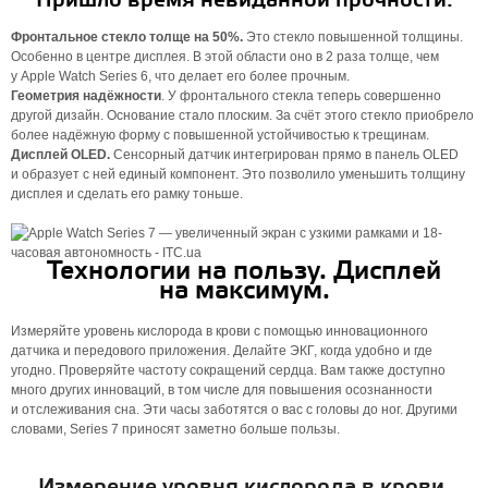
Пришло время невиданной прочности.
Фронтальное стекло толще на 50%.
Это стекло повышенной толщины.
Особенно в центре дисплея. В этой области оно в 2 раза толще, чем
у Apple Watch Series 6, что делает его более прочным.
Геометрия надёжности
. У фронтального стекла теперь совершенно
другой дизайн. Основание стало плоским. За счёт этого стекло приобрело
более надёжную форму с повышенной устойчивостью к трещинам.
Дисплей OLED.
Сенсорный датчик интегрирован прямо в панель OLED
и образует с ней единый компонент. Это позволило уменьшить толщину
дисплея и сделать его рамку тоньше.
Технологии на пользу. Дисплей
на макси­мум.
Измеряйте уровень кислорода в крови с помощью иннова­ционного
датчика и передового приложения. Делайте ЭКГ, когда удобно и где
угодно. Проверяйте частоту сокращений сердца. Вам также доступно
много других инноваций, в том числе для повыше­ния осознанности
и отслеживания сна. Эти часы заботятся о вас с головы до ног. Другими
словами, Series 7 приносят заметно больше пользы.
Измерение уровня кислорода в крови.