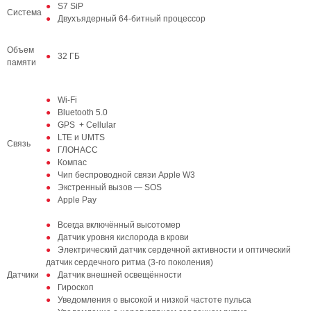
S7 SiP
Система
Двухъядерный 64‑битный процессор
Объем
32 ГБ
памяти
Wi-Fi
Bluetooth 5.0
GPS + Cellular
LTE и UMTS
Связь
ГЛОНАСС
Компас
Чип беспроводной связи Apple W3
Экстренный вызов — SOS
Apple Pay
Всегда включённый высотомер
Датчик уровня кислорода в крови
Электрический датчик сердечной активности и оптический
датчик сердечного ритма (3‑го поколения)
Датчики
Датчик внешней освещённости
Гироскоп
Уведомления о высокой и низкой частоте пульса