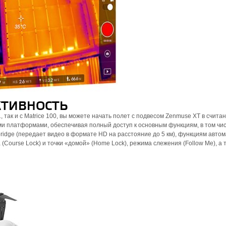
КТИВНОСТЬ
, так и с Matrice 100, вы можете начать полет с подвесом Zenmuse XT в счита
ми платформами, обеспечивая полный доступ к основным функциям, в том чис
ridge (передает видео в формате HD на расстояние до 5 км), функциям авто
са (Course Lock) и точки «домой» (Home Lock), режима слежения (Follow Me), а 