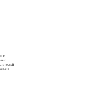
нные
ле к
матической
также к