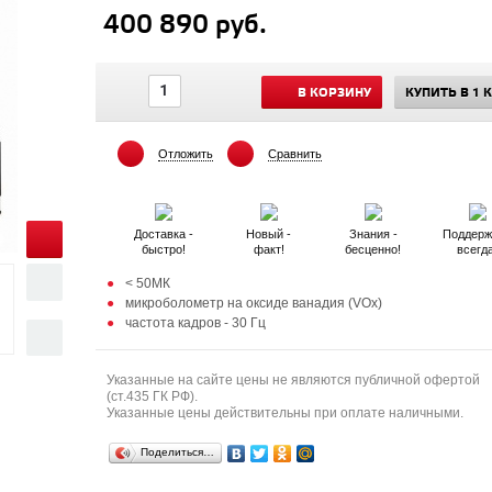
400 890 руб.
В КОРЗИНУ
КУПИТЬ В 1 
Отложить
Сравнить
Доставка -
Новый -
Знания -
Поддерж
быстро!
факт!
бесценно!
всегд
< 50МК
микроболометр на оксиде ванадия (VOx)
частота кадров - 30 Гц
Указанные на сайте цены не являются публичной офертой
(ст.435 ГК РФ).
Указанные цены действительны при оплате наличными.
Поделиться…