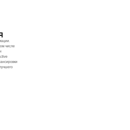
Я
мации.
ом числе
и
ctive
лансировки
лучшего