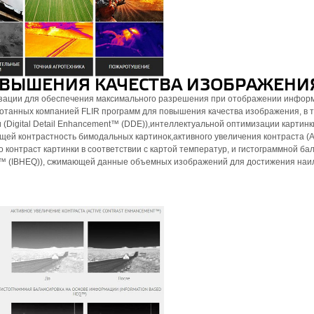
ВЫШЕНИЯ КАЧЕСТВА ИЗОБРАЖЕНИ
ации для обеспечения максимального разрешения при отображении инфор
танных компанией FLIR программ для повышения качества изображения, в т
(Digital Detail Enhancement™ (DDE)),интеллектуальной оптимизации картинк
щей контрастность бимодальных картинок,активного увеличения контраста (A
 контраст картинки в соответствии с картой температур, и гистограммной ба
Q™ (IBHEQ)), сжимающей данные объемных изображений для достижения наи