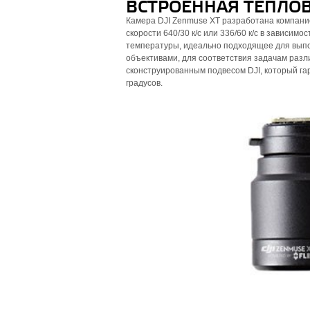
ВСТРОЕННАЯ ТЕПЛО
Камера DJI Zenmuse XT разработана компание
скорости 640/30 к/с или 336/60 к/с в зависи
температуры, идеально подходящее для выпо
объективами, для соответствия задачам раз
сконструированным подвесом DJI, который га
градусов.