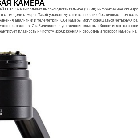
ВАЯ КАМЕРА
й FLIR. Она выполняет высокочувствительное (50 мК) инфракрасное сканир
мости от модели камеры. Такой уровень чувствительности обеспечивает точное 
лнения аналитики и телеметрии. Обе камеры могут оснащаться четырьмя р
личного характера. Стабилизация и управление камеры обеспечиваются спец
рантирует плавность и чистоту изображения и свободный поворот камеры на