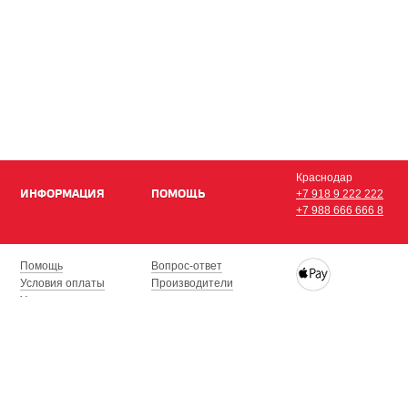
Краснодар
ИНФОРМАЦИЯ
ПОМОЩЬ
+7 918 9 222 222
+7 988 666 666 8
Помощь
Вопрос-ответ
Условия оплаты
Производители
Условия доставки
Купить iPhone, iPad,
Гарантия на товар
с доставкой по Кра
Сочи, Геленджик, Н