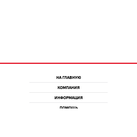
НА ГЛАВНУЮ
КОМПАНИЯ
ИНФОРМАЦИЯ
ПОМОЩЬ
Краснодар
Москва
+7 918 9 222 222
+7 988 666 666 8
+7 938 4 222 222