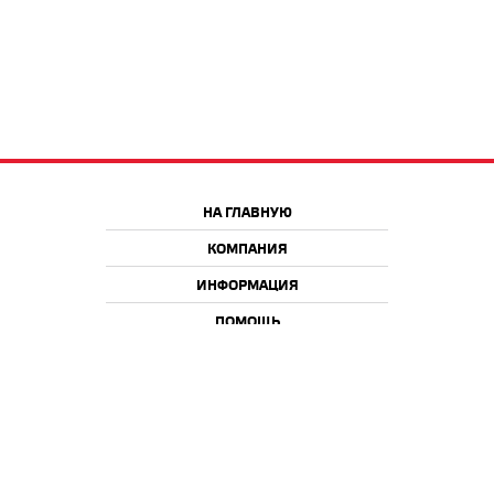
НА ГЛАВНУЮ
КОМПАНИЯ
ИНФОРМАЦИЯ
ПОМОЩЬ
Краснодар
Москва
+7 918 9 222 222
+7 988 666 666 8
+7 938 4 222 222
2026 © iQmac.ru
Все права защищены