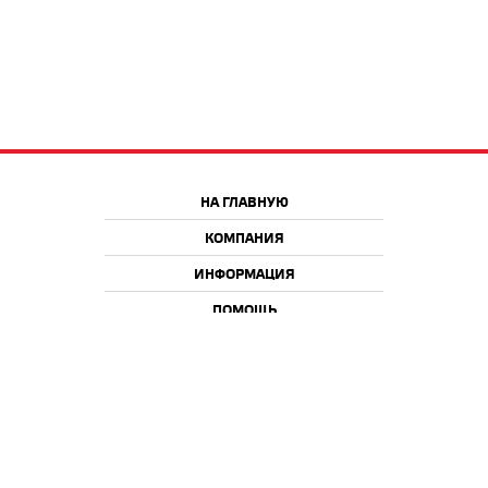
НА ГЛАВНУЮ
КОМПАНИЯ
ИНФОРМАЦИЯ
ПОМОЩЬ
Краснодар
Москва
+7 918 9 222 222
+7 988 666 666 8
+7 938 4 222 222
2026 © iQmac.ru
Все права защищены