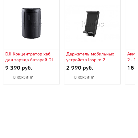
DJI Концентратор хаб
Держатель мобильных
Аккум
для заряда батарей DJI
устройств Inspire 2
2 - T
Inspire 2 (Part8)
(Part39)
Part
9 390 руб.
2 990 руб.
16 
В КОРЗИНУ
В КОРЗИНУ
В