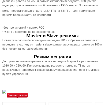
*
диапазон работы до 7км
и дать возможность передавать 1080р/720р
видеоряд одновременно с изображением с FPV камеры. Пользователь
**
может переключаться с частоты 2.4 ГГц на 5.8 ГГц
для наилучшего
приема в зависимости от местности.
*без препятствий и помех, FCC.
**5.8 ГГц доступно не во всех регионах.
Master и Slave режимы
Новая технология беспроводной передачи HD изображения позволяет
передавать картину от master к slave контроллеру на расстоянии до 100 м
без потери качества изображения.
Режим вещания
Доступно вещание в прямом эфире напрямую с Inspire 2 в разрешении
1080i50 и 720p60. Прямое вещание возможно прямо на ТВ путем
подключения напрямую к вещательному оборудованию через HDMI порт
пульта управления.
Похожие товары