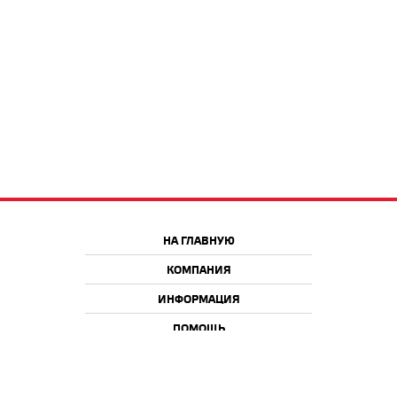
НА ГЛАВНУЮ
КОМПАНИЯ
ИНФОРМАЦИЯ
ПОМОЩЬ
Краснодар
Москва
+7 918 9 222 222
+7 988 666 666 8
+7 938 4 222 222