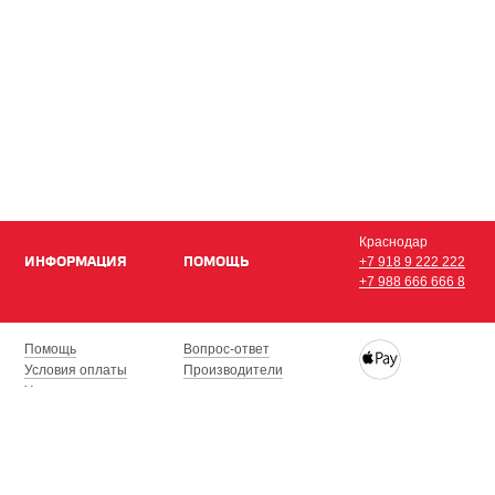
Краснодар
ИНФОРМАЦИЯ
ПОМОЩЬ
+7 918 9 222 222
+7 988 666 666 8
Помощь
Вопрос-ответ
Условия оплаты
Производители
Условия доставки
Купить iPhone, iPad,
Гарантия на товар
с доставкой по Кра
Сочи, Геленджик, Н