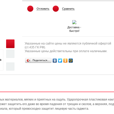
Отложить
Сравнить
Доставка -
быстро!
Указанные на сайте цены не являются публичной офертой
(ст.435 ГК РФ).
Указанные цены действительны при оплате наличными.
Поделиться…
ых материалов, мягких и приятных на ощупь. Ударопрочная пластиковая нак
ожет защитить его даже во время падения от трещин и сколов, а верхняя, по
ериала, который превосходно защитит лицевую часть гаджета.