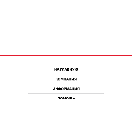
НА ГЛАВНУЮ
КОМПАНИЯ
ИНФОРМАЦИЯ
ПОМОЩЬ
Краснодар
Москва
+7 918 9 222 222
+7 988 666 666 8
+7 938 4 222 222