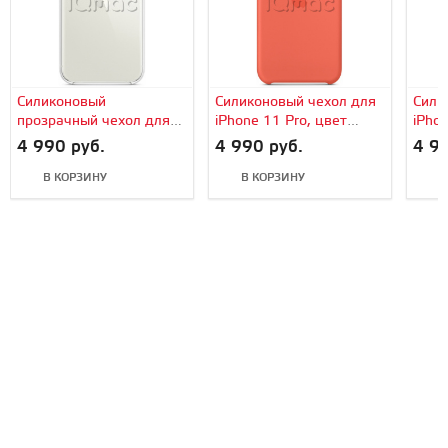
Силиконовый
Силиконовый чехол для
Сили
прозрачный чехол для
iPhone 11 Pro, цвет
iPhon
iPhone 11 Pro,
«спелый клементин»
«сос
4 990 руб.
4 990 руб.
4 99
оригинальный Apple
(оранжевый),
ориг
оригинальный Apple
В КОРЗИНУ
В КОРЗИНУ
В