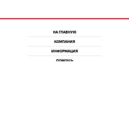
НА ГЛАВНУЮ
КОМПАНИЯ
ИНФОРМАЦИЯ
ПОМОЩЬ
Краснодар
Москва
+7 918 9 222 222
+7 988 666 666 8
+7 938 4 222 222
2026 © iQmac.ru
Все права защищены