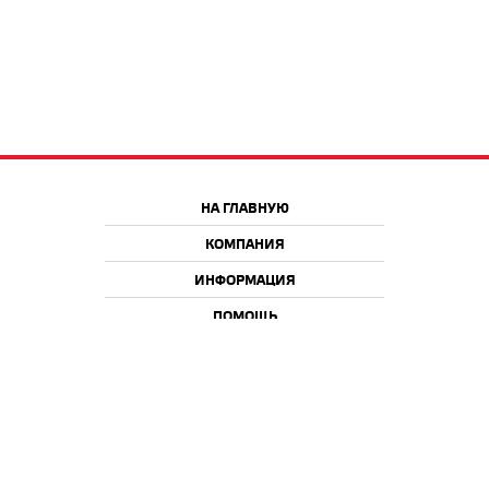
НА ГЛАВНУЮ
КОМПАНИЯ
ИНФОРМАЦИЯ
ПОМОЩЬ
Краснодар
Москва
+7 918 9 222 222
+7 988 666 666 8
+7 938 4 222 222
2026 © iQmac.ru
Все права защищены