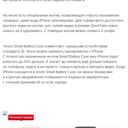
материала, поэтому его легко надевать и снимать.
На чехле есть специальная кнопка, позволяющая открыть приложение
«Камера», даже когда iPhone заблокирован. Для съёмки фото достаточно
краткого нажатия кнопки, для съёмки видео в режиме QuickTake нужно
нажать её и удерживать. С помощью кнопки можно снимать и селфи.
Чехол Smart Battery Case совместим с зарядными устройствами
стандарта Qi. Чехол можно заряжать одновременно с iPhone.
C полностью заряженным чехлом Smart Battery Case ваш iPhone будет
работать до 50% дольше. А значит, вы сможете ещё дольше говорить
по телефону, сидеть в интернете, слушать музыку и смотреть видео. Когда
iPhone находится в чехле Smart Battery Case, на экране блокировки
и в Центре уведомлений отображается индикатор аккумулятора
с точными данными об остатке заряда.
Похожие товары