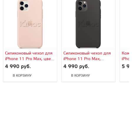
Силиконовый чехол для
Силиконовый чехол для
Кожа
iPhone 11 Pro Max, цвет
iPhone 11 Pro Max,
iPho
«розовый песок»,
черный цвет,
«зел
4 990 руб.
4 990 руб.
5 99
оригинальный Apple
оригинальный Apple
ориг
В КОРЗИНУ
В КОРЗИНУ
В