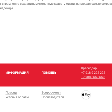
ет стремление сохранить мимолетную красоту жизни, воплощая самые сокро
 надежды.
Краснодар
ИНФОРМАЦИЯ
ПОМОЩЬ
+7 918 9 222 222
+7 988 666 666 8
Помощь
Вопрос-ответ
Условия оплаты
Производители
Условия доставки
Купить iPhone, iPad,
Гарантия на товар
с доставкой по Кра