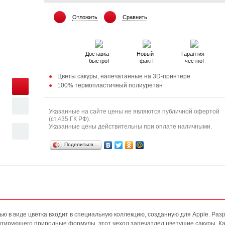
Отложить
Сравнить
Доставка -
Новый -
Гарантия -
быстро!
факт!
честно!
Цветы сакуры, напечатанные на 3D-принтере
100% термопластичный полиуретан
Указанные на сайте цены не являются публичной офертой
(ст.435 ГК РФ).
Указанные цены действительны при оплате наличными.
Поделиться…
 в виде цветка входит в специальную коллекцию, созданную для Apple. Ра
итирующего природные формулы, этот чехол запечатлел цветущие сакуры. Ка